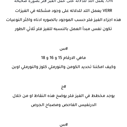
ON. يعمل اللد للدلاله على عمل الفيز فلر بصوره صحيحه
VERR يعمل اللد للدلاله على وجود مشكله في الفيزات
هذه اجزاء الفيز فلر حسب الموجود بالصوره ادناه واكثر النوعيات
تكون نفس مبدأ العمل بالنسبه للفيز فلر ثلاثي الطور
#س
ماهي الارقام 15 و 16 و 18
وكيف امكننا تحديد الكومن والنورملي كلوز والنورملي اوبن
#ج
يوجد مخطط في الفيز فلر يوضح هذه النقاط او من خلال
الدرنفيس الفاحص ومصباح الجرص
#س