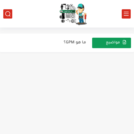
كيف يعمل فخ الزيت (أويل تراب) في أنظمة التبريد؟
كيف تعرف حجم الثلاجة بالقياس؟
القدرة في مجال التبريد والتكييف
ما هو GPM؟
مواضيع
عشوائية
هل يمكن استبدال فريون r410 بى فريون r32
كيفية شحن وضبط ضغط الفريون R32
فريون R32