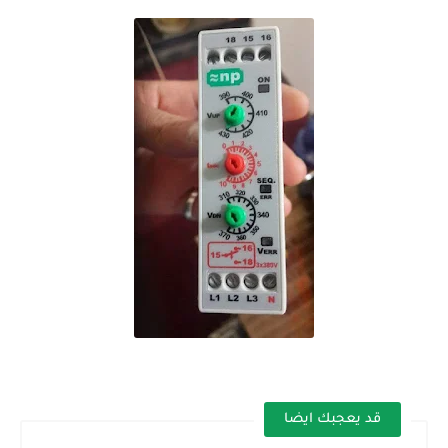
قد يعجبك ايضا