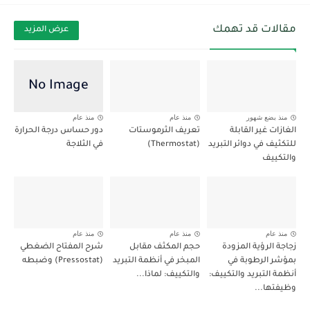
مقالات قد تهمك
عرض المزيد
منذ بضع شهور
منذ عام
منذ عام
الغازات غير القابلة
تعريف الثرموستات
دور حساس درجة الحرارة
للتكثيف في دوائر التبريد
(Thermostat)
في الثلاجة
والتكييف
منذ عام
منذ عام
منذ عام
زجاجة الرؤية المزودة
حجم المكثف مقابل
شرح المفتاح الضغطي
بمؤشر الرطوبة في
المبخر في أنظمة التبريد
(Pressostat) وضبطه
أنظمة التبريد والتكييف:
والتكييف: لماذا...
وظيفتها...