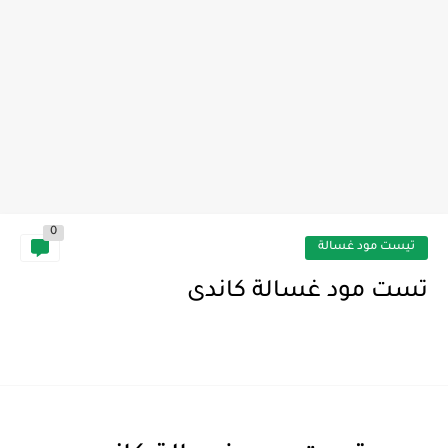
0
تيست مود غسالة
تست مود غسالة كاندى