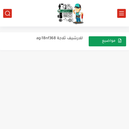
ثلاجه باناسونيك للارشيف
للارشيف ثلاجة ag-18nf368
عملية التبريد بالامونيا
مواضيع
عشوائية
للارشيف تلاجه سامسونج
للارشيف ثلاجة nikai
ويربول للارشيف
للارشيف ثلاجة بيبسى
للارشيف ثلاجه وايت بوينت
ثلاجه عرض 2باب سوبر جينرال للارشيف
انسداد الثلاجة واختبار الضاغط ( الكباس )