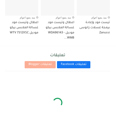
منذ بضع اعوام
منذ بضع اعوام
منذ بضع اعوام
تيست مود وإعادة
اعطال وتيست مود
اعطال وتيست مود
برمجة غسلات زانوسى
غسالة الملابس بيكو
غسالة الملابس بيكو
Zanussi
موديل WDA96143 -
موديل WTV 7512XSC
WMB...
تعليقات
تعليقات Facebook
تعليقات Blogger