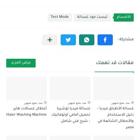
الأقسام
تيست مود غسالة
Test Mode
مقالات قد تهمك
عرض المزيد
منذ بضع شهور
منذ بضع شهور
منذ بضع شهور
غسالة الأطباق ميديا –
غسالة ميديا توشيبا
أعطال غسالات هاير
دليل الاستخدام
تحميل أمامي أوتوماتيك
Haier Washing Machine
والأعطال الشائعة في
– شرح فني شامل
مصر