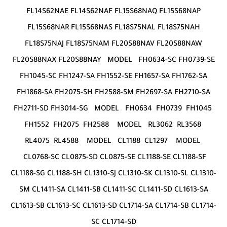
FL14S62NAE FL14S62NAF FL15S68NAQ FL15S68NAP
FL15S68NAR FL15S68NAS FL18S75NAL FL18S75NAH
FL18S75NAJ FL18S75NAM FL20S88NAV FL20S88NAW
FL20S88NAX FL20S88NAY MODEL FH0634-SC FH0739-SE
FH1045-SC FH1247-SA FH1552-SE FH1657-SA FH1762-SA
FH1868-SA FH2075-SH FH2588-SM FH2697-SA FH2710-SA
FH2711-SD FH3014-SG MODEL FH0634 FH0739 FH1045
FH1552 FH2075 FH2588 MODEL RL3062 RL3568
RL4075 RL4588 MODEL CL1188 CL1297 MODEL
CL0768-SC CL0875-SD CL0875-SE CL1188-SE CL1188-SF
CL1188-SG CL1188-SH CL1310-SJ CL1310-SK CL1310-SL CL1310-
SM CL1411-SA CL1411-SB CL1411-SC CL1411-SD CL1613-SA
CL1613-SB CL1613-SC CL1613-SD CL1714-SA CL1714-SB CL1714-
SC CL1714-SD