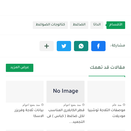
الأقسام
الداتا
الضاغط
كتالوجات الضواغط
مقالات قد تهمك
عرض المزيد
منذ عام
منذ بضع اعوام
منذ بضع اعوام
موصفات الثلاجة توشييا
قطر الكابلارى المناسب
بيانات ثلاجة وفريزر
موديلات
لكل ضاغط ( كباس ) فى
الاسكا
التجميد...