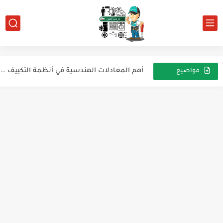
الضاغط نصف المحكم ثنائي المراحل (بيتزر)
تفاصيل حول صمام تمدد (Expansion Valve) من النوع RT-16 ...
الصمام الإلكتروني للتمدد (EEV)
أهم المعادلات الهندسية في أنظمة التكييف والتبريد (HVAC)
مواضيع
عشوائية
الفلتر المجفف
تأثير بيلتيير: مبدأ عمله وتطبيقاته التبريد الكهروحرارى البلتر
الصمام العاكس (Reverse Valve) ومواصفاته
كيف يعمل جهاز التكييف؟
الدليل الكامل لإشعال شعلة اللحام باستخدام الأوكسجين والأسيتيلين
كيف يعمل جهاز التكييف؟