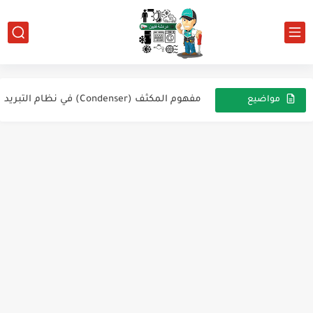
كيفية تركيب مكيف سبليت
فكرة عمل منظم ضغط المبخر (Evaporator Pressure Regulator - EPR):
التطبيق العملي لغاز R600a في أنظمة التبريد المنزلية
مفهوم المكثف (Condenser) في نظام التبريد
مواضيع
عشوائية
الريلاي في الثلاجة أو الفريزر الفرق وكيفية التبديل عند التلف
كيفية التحقق من صمام التمدد (TVE) في مكيف السيارة
خصائص غازات التبريد والضغوط المناسبة لها
كيفية تحديد كمية الزيت المناسبة في ضاغط التبريد والتكييف
مخططاً كهربائياً لنظام عمل ماكينة تُستخدم في صناعة الآيس...