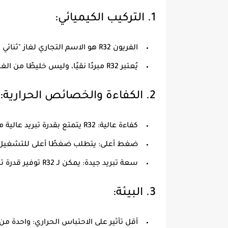
1.
التركيب الكيميائي
:
الفريون R32 هو الاسم التجاري لغاز "ثنائي فلورو الميثان" (CH₂F₂)، وهو جزء من مجموعة الهيدروفلوروكربونات (HFCs).
يُعتبر R32 مبردًا نقيًا، وليس خليطًا من الغازات مثل بعض الأنواع الأخرى من الفريون (مثل R410A).
2.
الكفاءة والخصائص الحرارية
:
كفاءة عالية
: R32 يتمتع بقدرة تبريد عالية مع كفاءة طاقة أفضل مقارنة ببعض المبردات الأخرى، مثل R410A.
ضغط أعلى
: يتطلب ضغطًا أعلى للتشغيل 
سعة تبريد جيدة
: يمكن لـ R32 توفير قدرة تبريد قوية بأقل كمية من الغاز مقارنة ببعض الأنواع الأخرى.
3.
البيئة
:
أقل تأثير على الاحتباس الحراري