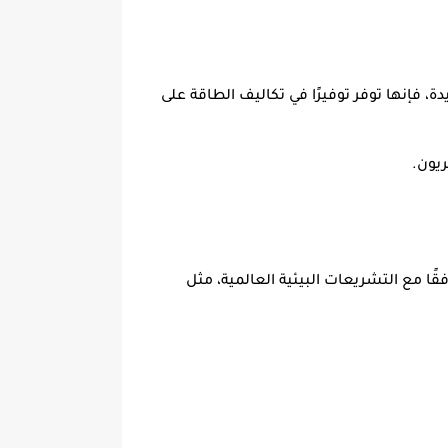
صميمات جديدة، فإنها توفر توفيرًا في تكاليف الطاقة على
لانبعاثات الضارة، يتم تشجيع استخدام غازات التبريد مثل R32 لأنها أكثر توافقًا مع التشريعات البيئية العالمية، مثل