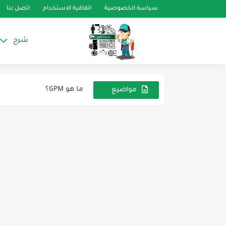
أنواع أجهزة التبريد ودورة 
سياسة الخصوصية
اتفاقية الاستخدام
اتصل بنا
كيف يعمل فخ الزيت (أويل ت
شرح
كيف تعرف حجم الثلاجة بال
القدرة في مجال التبريد وال
ما هو GPM؟
مواضيع
عشوائية
هل يمكن استبدال فريون r410 بى فريون r32
كيفية شحن وضبط ضغط الفري
فريون R32
الدائرة الكهربية لروزتة تجمي