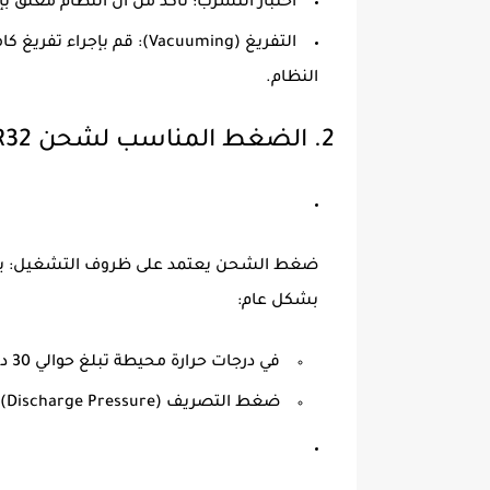
اختبار التسرب
: تأكد من أن النظام مغلق بإ
التفريغ (Vacuuming)
: قم بإجراء تفريغ ك
النظام.
2.
الضغط المناسب لشحن R32
ضغط الشحن يعتمد على ظروف التشغيل
: 
بشكل عام:
في درجات حرارة محيطة تبلغ حوالي 30 درجة مئوية، يكون ضغط السحب (Suction Pressure) المتوقع في نظام يستخدم R32 حوالي
ضغط التصريف (Discharge Pressure) يتراوح بين