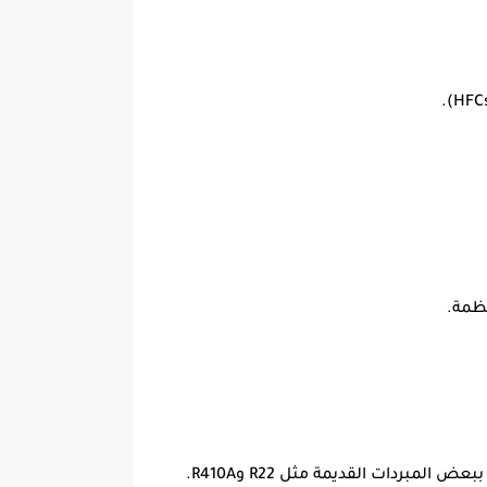
نظمة.
: واحدة من المزايا الكبيرة لـ R32 هو أن له تأثيرًا أقل على الاحتباس الحراري مقارنة ببعض المبردات القديمة مثل R22 وR410A.