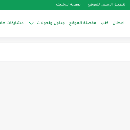
العمل الأساسية
التطبيق الرسمى للموقع
صفحة الارشيف
راب) في أنظمة التبريد؟
اعطال
كتب
مفضلة الموقع
جداول وتحولات
مشاركات هام
قياس؟
تكييف
ون R32
ع الثلاجة الخاصة بماتور (كباس) zmc