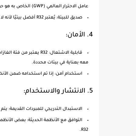
عامل الاحترار العالمي (GWP) الخاص به هو حوالي 675، وهو أقل بكثير من R410A الذي يبلغ GWP له حوالي 2088.
صديق للبيئة
: يُعتبر R32 أفضل بيئيًا لأنه لا يؤثر على طبقة الأوزون.
4.
الأمان
:
قابلية الاشتعال
معه بعناية في بيئات محددة.
استخدام آمن
: إذا تم استخدامه ضمن الأنظ
5.
الانتشار والاستخدام
:
الاستبدال التدريجي للمبردات القديمة
: يتم استخدام R32 كبديل لـ R22 و 
التوافق مع الأنظمة الحديثة
: بعض الأنظمة
R32.