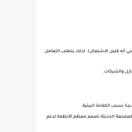
 الغازات التي يمكن أن تشتعل في ظروف معينة (يصنف على أنه A2L، مما يعني أنه قليل الاشتعال). لذلك يتطلب التعامل
نازل والشركات.
 المصنعة الحديثة تصمم معظم الأنظمة لدعم