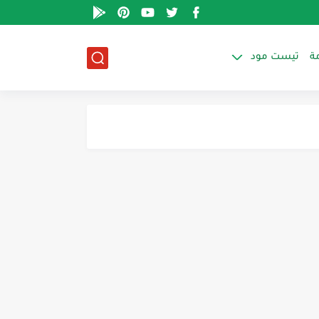
ة
تيست مود