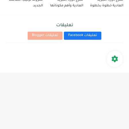
شرح دورة التبريد
شرح دورة التبريد
شروط تركيب الضاغط
العادية خطوة بخطوة
العادية وأهم مكوناتها
الجديد
تعليقات
تعليقات Facebook
تعليقات Blogger
جميع الحقوق محفوظة ©
دردشة فنيين