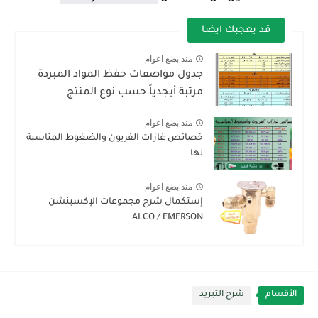
قد يعجبك ايضا
منذ بضع اعوام
جدول مواصفات حفظ المواد المبردة
مرتبة أبجدياً حسب نوع المنتج
منذ بضع اعوام
خصائص غازات الفريون والضغوط المناسبة
لها
منذ بضع اعوام
إستكمال شرح مجموعات الإكسبنشن
ALCO / EMERSON
الأقسام
شرح التبريد