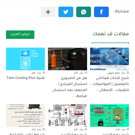
مقالات قد تهمك
عرض المزيد
منذ بضع شهور
منذ عام
منذ عام
شرح ثلاجات هيتاشي
هل من الضروري
تقنية Twin Cooling Plus
بالتفصيل | المواصفات –
استبدال المرشح /
التقنيات – الأعطال...
المجفف بعد استبدال
ضاغط...
منذ عام
منذ عام
منذ عام