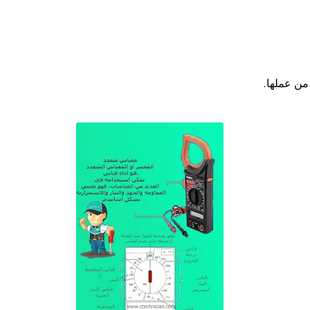
من عملها
.