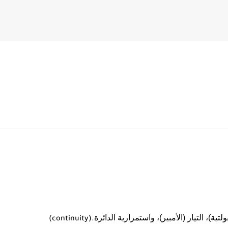
SERVICE MANUA
تية)، التيار (الأمبير)، واستمرارية الدائرة
(continuity).