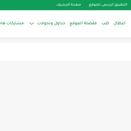
التطبيق الرسمى للموقع
صفحة الارشيف
اعطال
كتب
مفضلة الموقع
جداول وتحولات
مشاركات هام
تبريد
نة تكييفات العربى
Zanussi waching ma
SERVICE MANUA...
DIAGNOSTICS & FAULT FINDING
quick guide and applia...