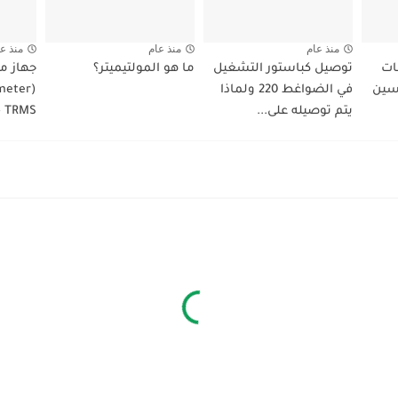
منذ عام
منذ عام
منذ ع
ات
توصيل كباستور التشغيل
ما هو المولتيميتر؟
جهاز مل
سين
في الضواغط 220 ولماذا
يتم توصيله على...
 TRMS.