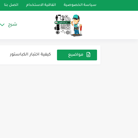
سياسة الخصوصية
اتفاقية الاستخدام
اتصل بنا
شرح
نبذة عن لوحة تحكم المكيف
الاوفرلود
كيفية اختبار الكباستور
مواضيع
عشوائية
الأجزاء الإضافية في دائرة ال
كتاب دليل التدريب على صيا
تعلم صيانة غسالات زانوسى الحديثة chine repair
دليل الخدمة الصيانة غسالة زانوسى L EWM 1000
التشخيص والتشويه الخاطئ لغسالة زانوسى 
دليل سريع وقائمة الأجهزة غسالة زانوسى nces