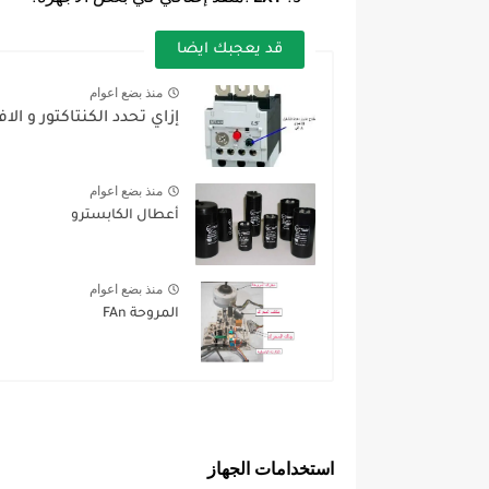
.
:
EXT
قد يعجبك ايضا
منذ بضع اعوام
إزاي تحدد الكنتاكتور و الا
منذ بضع اعوام
أعطال الكابسترو
منذ بضع اعوام
المروحة FAn
استخدامات الجهاز