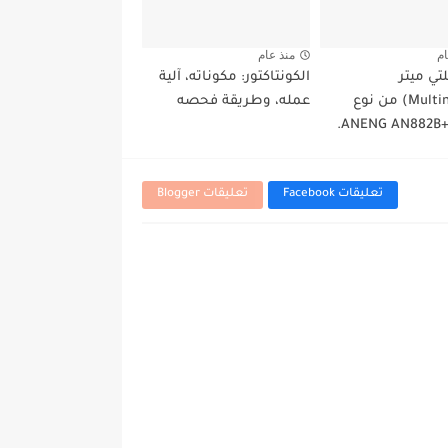
ام
منذ عام
تي ميتر
الكونتاكتور: مكوناته، آلية
(Multimeter) من نوع
عمله، وطريقة فحصه
ANENG AN882B+
تعليقات Facebook
تعليقات Blogger