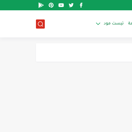
ة
تيست مود