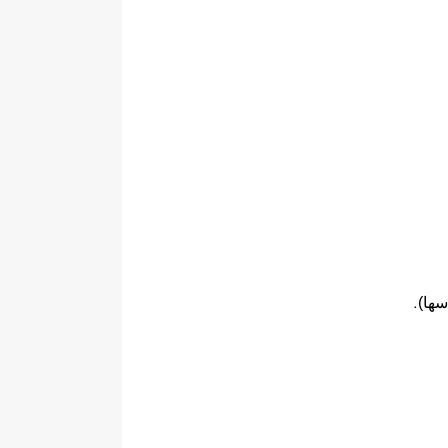
سها)
.