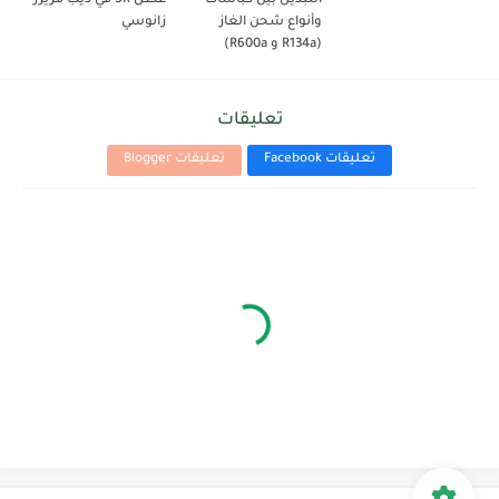
التبديل بين كباسات
عطل SR في ديب فريزر
وأنواع شحن الغاز
زانوسي
(R134a و R600a)
تعليقات
تعليقات Facebook
تعليقات Blogger