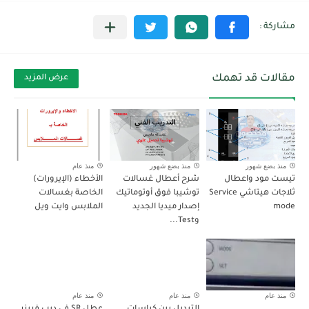
مقالات قد تهمك
عرض المزيد
منذ بضع شهور
منذ بضع شهور
منذ عام
تيست مود واعطال
شرح أعطال غسالات
الأخطاء (الإيرورات)
ثلاجات هيتاشي Service
توشيبا فوق أوتوماتيك
الخاصة بغسالات
mode
إصدار ميديا الجديد
الملابس وايت ويل
وTest...
منذ عام
منذ عام
منذ عام