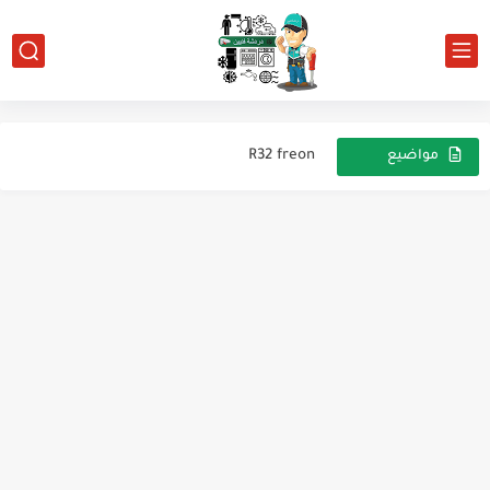
main advantages of R-32
The main disadvantages of the R-32
R32 freon
مواضيع
عشوائية
The latest air conditioning systems
مبرد ميه ١٠ لتر
الماسوره الشعريه.الكابيلير
اعطال الغسالة WHIRLPOOL
رموز غسالة انديست
رموز اعطال غسالة VESTEL
طريقة شق ماتور الثلاجة ضاغط الثلاجة الكباس