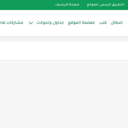
التطبيق الرسمى للموقع
صفحة الارشيف
اعطال
كتب
مفضلة الموقع
جداول وتحولات
مشاركات هام
واغط الثلاجة
 الاوتوماتيك
المحلى
لهواء الجبرى
mas na re