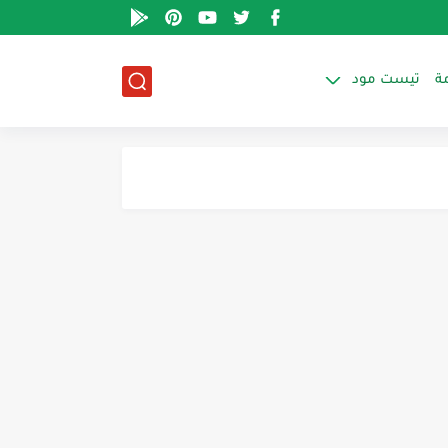
ة
تيست مود