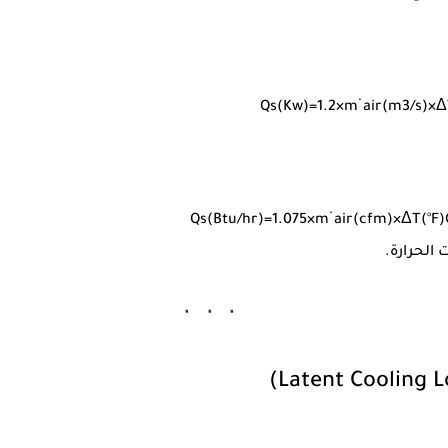
Q
s
(
K
w
)
=
1.2
×
m
˙
ai
r
(
m
3
/
s
)
×
Δ
Q
s
(
Bt
u
/
h
r
)
=
1.075
×
m
˙
ai
r
(
c
f
m
)
×
Δ
T
(
°
F
)
 الحرارة.