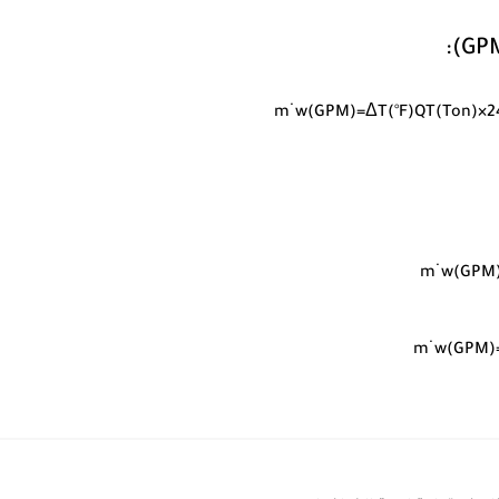
m
˙
w
(
GPM
)
=
Δ
T
(
°
F
)
Q
T
(
T
o
n
)
×
2
m
˙
w
(
GPM
m
˙
w
(
GPM
)