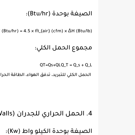
الصيغة بوحدة (Btu/hr):
 (Btu/hr) = 4.5 × ṁ_{air} (cfm) × ΔH (Btu/lb)
مجموع الحمل الكلي:
Q
T
=
Q
s
+
Q
L
Q_T = Q_s + Q_L
الحمل الكلي للتبريد، تدفق الهواء، الطاقة الحرار
4. الحمل الحراري للجدران (Sensible Heat Load of Walls)
الصيغة بوحدة الكيلو واط (Kw):