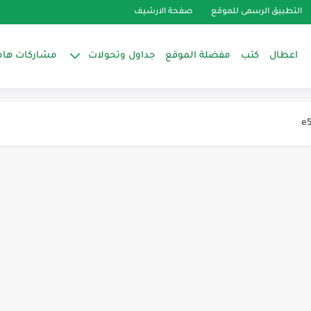
التطبيق الرسمى للموقع
صفحة الارشيف
اعطال
كتب
مفضلة الموقع
جداول وتحولات
مشاركات هام
ة درج للأرشيف
يكى
اب واحد
فريزر aht
...