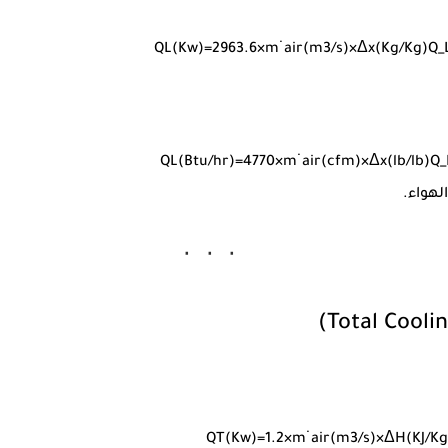
Q
L
(
K
w
)
=
2963.6
×
m
˙
ai
r
(
m
3
/
s
)
×
Δ
x
(
K
g
/
K
g
)
Q_
Q
L
(
Bt
u
/
h
r
)
=
4770
×
m
˙
ai
r
(
c
f
m
)
×
Δ
x
(
l
b
/
l
b
)
Q_
لهواء.
Q
T
(
K
w
)
=
1.2
×
m
˙
ai
r
(
m
3
/
s
)
×
Δ
H
(
K
J
/
K
g