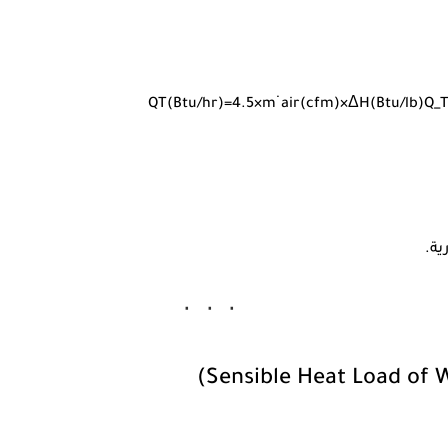
Q
T
(
Bt
u
/
h
r
)
=
4.5
×
m
˙
ai
r
(
c
f
m
)
×
Δ
H
(
Bt
u
/
l
b
)
Q_T
ية.