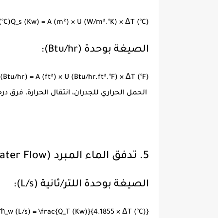
(
°
C
)
Q_s (Kw) = A (m²) × U (W/m².°K) × ΔT (°C)
الصيغة بوحدة (Btu/hr):
(Btu/hr) = A (ft²) × U (Btu/hr.ft².°F) × ΔT (°F)
الحمل الحراري للجدران، انتقال الحرارة، فرق درج
5. تدفق الماء المبرد (Chilled Water Flow)
الصيغة بوحدة اللتر/ثانية (L/s):
ṁ_w (L/s) = \frac{Q_T (Kw)}{4.1855 × ΔT (°C)}