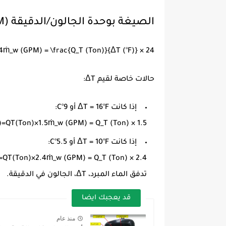
الصيغة بوحدة الجالون/الدقيقة (GPM):
4
ṁ_w (GPM) = \frac{Q_T (Ton)}{ΔT (°F)} × 24
حالات خاصة لقيم ΔT:
إذا كانت ΔT = 16°F أو 9°C:
)
=
Q
T
(
T
o
n
)
×
1.5
ṁ_w (GPM) = Q_T (Ton) × 1.5
إذا كانت ΔT = 10°F أو 5.5°C:
=
Q
T
(
T
o
n
)
×
2.4
ṁ_w (GPM) = Q_T (Ton) × 2.4
تدفق الماء المبرد، ΔT، الجالون في الدقيقة.
قد يعجبك ايضا
منذ عام