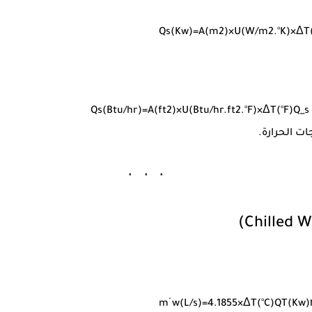
Q
s
(
K
w
)
=
A
(
m
2
)
×
U
(
W
/
m
2
.°
K
)
×
Δ
T
Q
s
(
Bt
u
/
h
r
)
=
A
(
f
t
2
)
×
U
(
Bt
u
/
h
r
.
f
t
2
.°
F
)
×
Δ
T
(
°
F
)
Q_s 
ات الحرارة.
m
˙
w
(
L
/
s
)
=
4.1855
×
Δ
T
(
°
C
)
Q
T
(
K
w
)