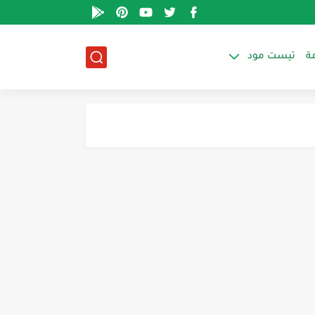
ة
تيست مود