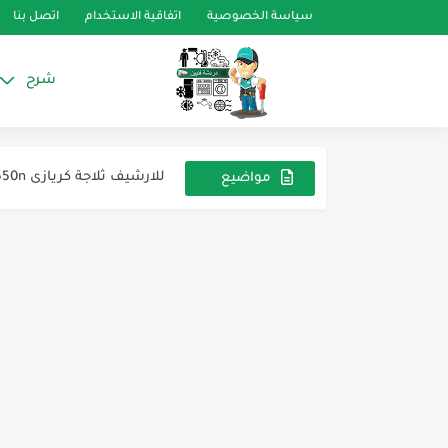
سياسة الخصوصية
اتفاقية الاستخدام
اتصل بنا
شرح
ديب فريزر الكتروستار خمس
الارشيف ثلاجه ويرلبول امر
للارشيف ثلاجة كريازى e550n
مواضيع
عشوائية
للأرشيف ديب فريزر بيكو ٧ درج
للارشيف ثلاجه حلويات
للارشيف ثلاجة يونيون اير ب
اكواد الاخطاء الخاصه بالديب 
للأرشيف ديب فريزر باساب
درجة التكثيف سواء طبقا لل ASHRAE او طبقا ل