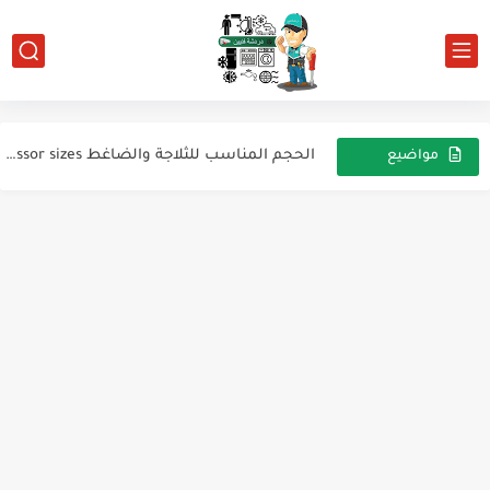
دائرة تبريد لمجمد افقي
تست مود جميع انواع الغسالات تقريبا فوق اتوماتيك واتوماتك
مبرد مياه لايوجد تبريد
الحجم المناسب للثلاجة والضاغط refrigerator compressor sizes
مواضيع
عشوائية
للأرشيف تلاجة إلكتروستار ديفروست 339 لتر
الاعاقة تلاجه إيديال جراند
تركيب ميدل تلاجه توشيبا 14 قدم
كيف يحدث التبريد
ثلاجة عرض صنع تركي ماركة أوغور
للأرشيف ديب فريزرes241