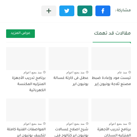
مقالات قد تهمك
عرض المزيد
منذ عام
منذ بضع اعوام
منذ بضع اعوام
تيست مود وإعادة ضبط
عطل فى كارتة غسالة
برنامج تدريب الأجهزة
مصنع ثلاجة يونيون إير
يونيون اير
المنزليه المكنسة
الكهربائية
منذ بضع اعوام
منذ بضع اعوام
منذ بضع اعوام
برنامج تدريب الأجهزة
شرح اصلاح غسالات
المواصفات الفنية كاملة
المنزليه السخان
يونيون اير كتالوج فني
لتكييف يونيون اير