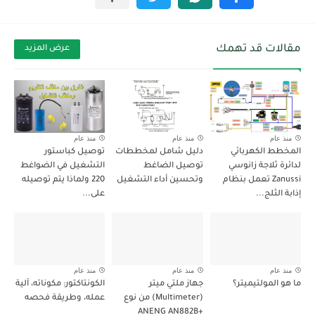
مقالات قد تهمك
عرض المزيد
منذ عام
منذ عام
منذ عام
المخطط الكهربائي
دليل شامل لمخططات
توصيل كباستور
لدائرة ثلاجة زانوسي
توصيل الضاغط
التشغيل في الضواغط
Zanussi تعمل بنظام
وتحسين أداء التشغيل
220 ولماذا يتم توصيله
إذابة الثلج...
على...
منذ عام
منذ عام
منذ عام
ما هو المولتيميتر؟
جهاز ملتي ميتر
الكونتاكتور: مكوناته، آلية
(Multimeter) من نوع
عمله، وطريقة فحصه
ANENG AN882B+