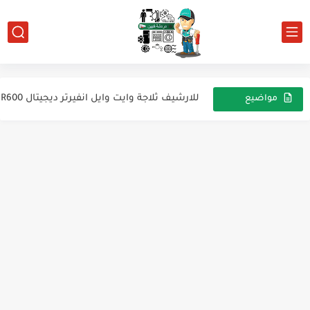
معلومة عن ثرموديسك توشيبا وثرموديسك كريازى
للأرشيف .. تلاجة بوش
للارشيف ثلاجة وايت وايل انفيرتر ديجيتال R600
مواضيع
عشوائية
للارشيف ثلاجة هيتاشى r-v625ps3k
الأرشيف تلاجه سامسونج
طريقة عمل دائرة لاختبار الانفيرتر
للارشيف ثلاجة وايت بوينت
فريزر فريش صندوق للارشيف
غسالة ارتشليك تم حل المشكلة والتفاصيل مكتوبة عالصورة
اعطال الديب فريزر الكريازى