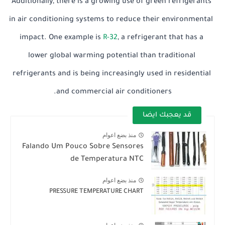
Additionally, there is a growing use of green refrigerants 
in air conditioning systems to reduce their environmental 
impact. One example is 
R-32
, a refrigerant that has a 
lower global warming potential than traditional 
refrigerants and is being increasingly used in residential 
and commercial air conditioners.
قد يعجبك ايضا
منذ بضع اعوام
Falando Um Pouco Sobre Sensores
de Temperatura NTC
منذ بضع اعوام
PRESSURE TEMPERATURE CHART