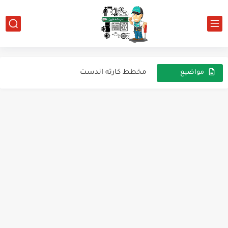
ثلاجه وايت وول نوفروست علي كارته للارشيف
قواعد الأمان عند التعامل مع اسطوانات الاكسى اسيتيلين
مخطط كارته اندست
مواضيع
عشوائية
فرق الضغوط بين النوفروست والديفروست
للارشيف ثلاجه سامسونج المملكه العربيه السعوديه
وير بول للارشيف
ديب فريزرألكتروستار خمسة درج للأرشيف
للارشيف ميكروويف تم التعديل على لوحة الكنترول
للارشيف ثلاجه يوجين 14 قدم
ثلاجه نيكاي للارشيف