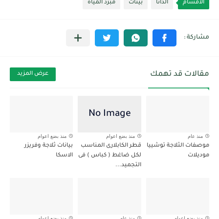
الأقسام
الداتا
بينات
مبرد المياة
مقالات قد تهمك
عرض المزيد
منذ عام
منذ بضع اعوام
منذ بضع اعوام
موصفات الثلاجة توشييا
قطر الكابلارى المناسب
بيانات ثلاجة وفريزر
موديلات
لكل ضاغط ( كباس ) فى
الاسكا
التجميد...
منذ بضع اعوام
منذ عام
منذ بضع اعوام