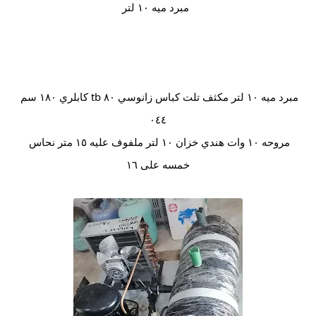
مبرد ميه ١٠ لتر
مبرد ميه ١٠ لتر مكثف تلت كباس زانوسي ٨٠ tb كابلري ١٨٠ سم 
٠٤٤
مروحه ١٠ وات هندي خزان ١٠ لتر ملفوف عليه ١٥ متر نحاس 
خمسه على ١٦