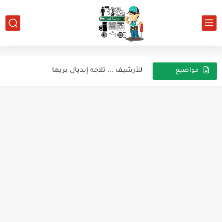
من اعطل الضاغط عطل نطر الزيت
معظم الاعطال اللي هتقابلك فالتلاجات
للأرشيف ... تلاجه إيديال بريما
مواضيع
عشوائية
أهمية عمل التفريغ (vacuum )
للأرشيف ديب فريزر وايت ويل رأسي
للارشيف فريزر افقي بساب
للارشيف فريزر كريازي 7 درج
ديب فريزر كريازي للارشيف
Falando Um Pouco Sobre Sensores de Temperatura NTC
اعطال مكيف AUX