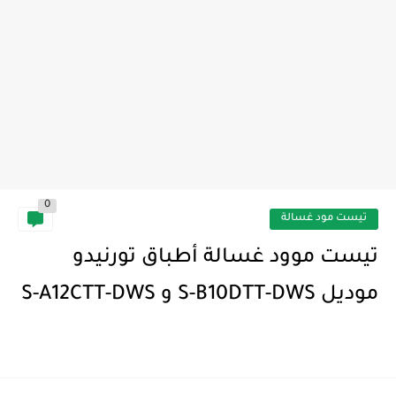
0
تيست مود غسالة
تيست موود غسالة أطباق تورنيدو
موديل S-B10DTT-DWS و S-A12CTT-DWS