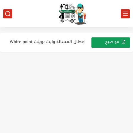
اعطال الغسالة يونيفرسال Universal
اعطال الغسالة Whirlpool
اعطال الغسالة وايت بوينت White point
مواضيع
عشوائية
اعطال الغسالة الوايت ويل White Whale
اعطال غسالة زانوسى كاملة Zanussi
ارقام فواني الغاز الطبيعي لبوتاجاز يونيون اير 60 * 90
تيست مود واعادة ضبط مصنع ثلاجه يونيون اير
المكونات التي تُستخدم في الثلاجة (Refrigerator)
شكوى عميل من ديب فريزر فريش – ظهور رمز...
أنواع أجهزة التبريد ودورة العمل الأساسية: فهم أفضل لكيفية عملها