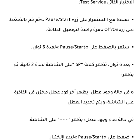
الاختبار الذاتي Test Service:
▪ اضغط مع االستمرار على زر» Pause/Start ،»ثم قم بالضغط
على زر»Off/On »مرة واحدة لتوصيل الطاقة.
▪ استمر بالضغط على »Pause/Start »لمدة 6 ثوان.
▪ بعد 6 ثوان، تظهر كلمة “SP “على الشاشة لمدة 2 ثانية، ثم
يظهر:
o في حالة وجود عطل: يظهر آخر كود عطل مخزن في الذاكرة
على الشاشة، ويتم تحديد العطل
في حالة عدم وجود عطل: يظهر " - - - " على الشاشة.
▪ اضغط على »Pause/Start »لبدء اإلختبار.