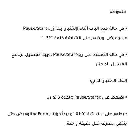
ملحوظة
▪ في حالة فتح الباب أثناء اإلختبار، يبدأ زر »Pause/Start
»بالوميض، ويظهر على الشاشة كلمة “SP .“
▪ في حالة الضغط على زر»Pause/Start ،»يبدأ تشغيل برنامج
الغسيل المختار.
إلغاء الاختبار الذاتي:
▪ اضغط على »Pause/Start »لمدة 3 ثوان.
▪ يظهر على الشاشة “01:0 “و يبدأ مؤشر »End »بالوميض حتى
ينتهي الصرف خلل دقيقة واحدة.