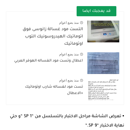
قد يعجبك ايضا
منذ بضع اعوام
التست مود غسالة زانوسى فوق
اتوماتيك الهيدروسونيك التوب
اوتوماتيك
منذ بضع اعوام
اعطال وتست مود الغساله الهوفر العربي
منذ بضع اعوام
تست مود لغساله شارب اوتوماتيك
+الاعطال
▪ تعرض الشاشة مراحل الاختبار بالتسلسل من “SP 1 “و حتي
نهاية الاختبار “SP 9.“