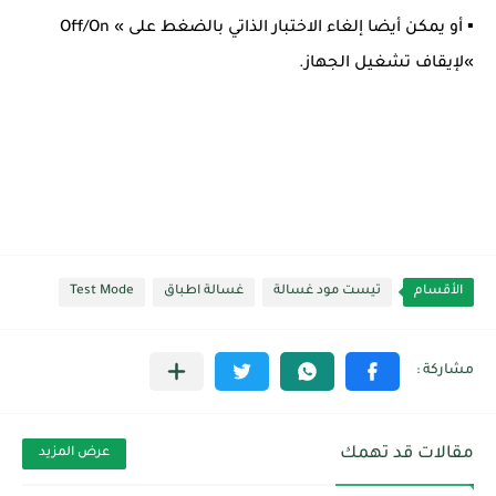
▪ أو يمكن أيضا إلغاء الاختبار الذاتي بالضغط على » Off/On
»لإيقاف تشغيل الجهاز.
الأقسام
تيست مود غسالة
غسالة اطباق
Test Mode
مقالات قد تهمك
عرض المزيد