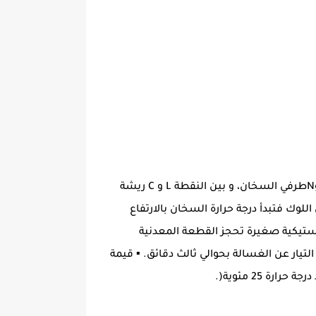
هو أكثر الأنواع انتشارا ويتكون من ثالث أطرف طرفين 220 فولت L و N و طرف مشترك C . حيث يوجد بين الطرفين LوNطرفي السخان، و بين النقطة L و C ريشة
 التيار إلى اللوك فتبدأ درجة حرارة السخان بالارتفاع
نفس الوقت تدفع إلى أعلى قطعة بلاستيكية صغيرة تحجز القطعة المعدنية
لتيار عن الغسالة بحوالي ثالث دقائق. ▪ قيمة