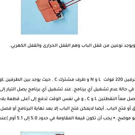
يوجد نوعين من قفل الباب وهم القفل الحرارى والقفل الكهربي.
وصيل وهي في وضع مفصول Open Normally في حالة عدم تشغيل أي برنامج. عند تشغيل أي برنامج يصل
فتتمدد الريشه بفعل الحرارة و تنثني إلى أعلى لتصل معاً النقطتين L و C ، و في 
و فتح الباب. أيضا لايمكن فتح الباب إلا بعد نهاية البرنامج أو فصل ا
ن قيمة المقاومة في حدود 5.0 إلى 5.1 أوم )عند درجة حرارة 25 مئوية(.