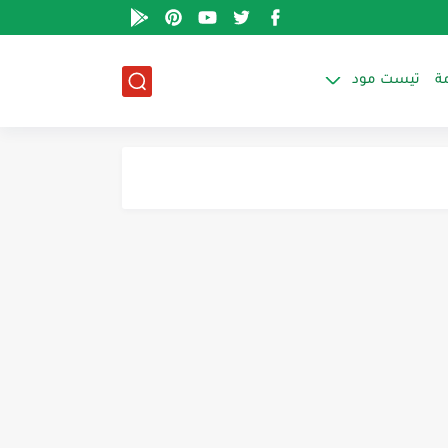
ة
تيست مود