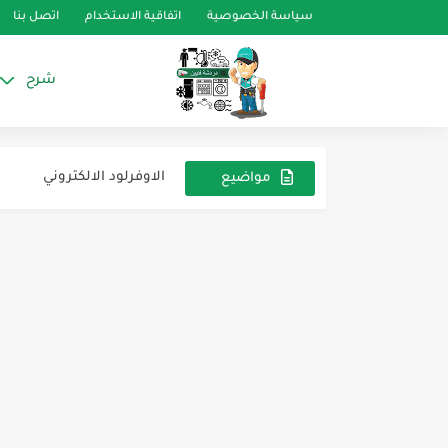
سياسة الخصوصية
اتفاقية الاستخدام
اتصل بنا
شرح
الكونتاكتور الصامت
مفتاح التبديل الآلي Automatic transfer switch ATS...
الاوفرلود الالكتروني
مواضيع
عشوائية
كيف تقرأ اللوحة الاسمية للمحركات او الplate
جهاز حماية الأجهزة المنزلية
تست مود غسالة 8 ك توب لود ينونو اير
اعطال غساله 8 ك يونيون اير
اعطال غساله 13 ك يونيون اير
اعطال غساله 15 ك يونيون اير