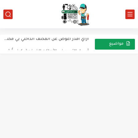
غسالة فوق أوتوماتيك تعمل صوت عالي أثناء التشغيل – والتشخيص...
أزاي اقدر اعوض عن المكثف الداخلي بي مكثف خارجي واعرف...
أسرار التبريد في الأماكن الضخمة: كيف تُبقى الملاعب ومراكز التسوق...
مواضيع
عشوائية
اعطال وحدة تكييف الهواء LG ARUN160LTE5
دليل شامل للأعطال الشائعة في أجهزة التكييف من Electrolux وكيفية...
الخصائص الفيزيائية والكيميائية للماء بطريقة شاملة وبسيطة
حساس برودة الثلاجة (الثرموستات)حساس برودة الثلاجة (الثرموستات)
أطوال الكابلات الكهربائية القصوى المسموح بها
آلية التحقق من مروحة الثلاجة وأسباب وأعراض أعطالها
معلومة مهمة جدًا عن التكييف قد تؤدي إلى تلف الموتور...