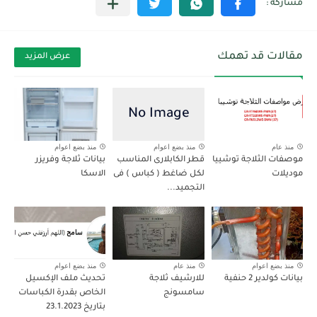
مقالات قد تهمك
عرض المزيد
منذ عام
منذ بضع اعوام
منذ بضع اعوام
موصفات الثلاجة توشييا
قطر الكابلارى المناسب
بيانات ثلاجة وفريزر
موديلات
لكل ضاغط ( كباس ) فى
الاسكا
التجميد...
منذ بضع اعوام
منذ عام
منذ بضع اعوام
بيانات كولدير 2 حنفية
للارشيف ثلاجة
تحديث ملف الإكسيل
سامسونج
الخاص بقدرة الكباسات
بتاريخ 23.1.2023