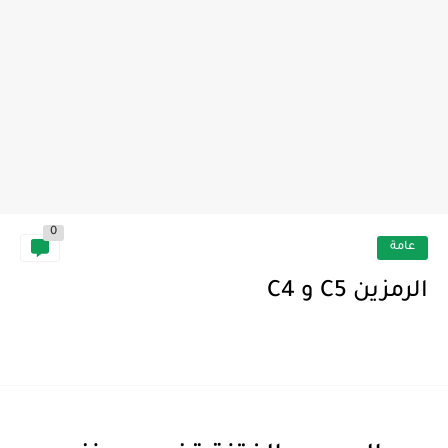
0
عامة
الرمزين C5 و C4