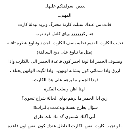
بعدين اسولفلكم عليها.. 
المهم...
فانت من عندك سبلت كارتة محترگ وتريد تبدلة كارت
هنا ركزززززز وياي كلش فرد نوب
تجيب الكارت القديم تخليه بصف الكارت الجديد وتباوع بنظرة ثاقبة 
(مثل ما تباوع على ذيج السالفة)
وتشوف الجمبر اذا لونة احمر كون قاعدة الجمبر الي بالكارت واذا 
ازرق واذا سمائي كون يتشابه لونهن... واذا لگيت الوانهن يختلف 
فهذا الجمبر ما يرهم على هذا الكارت...
لهنا اظن وصلت الفكرة
زين اذا الجمبر ما يرهم بهاي الحالة شراح تسوي؟
سؤال يطرح نفسة ويدغمث بالتراب!!!!
أني أگلك شسوي گدامك تلث طرق
- لو تجيب كارت نفس الكارت العاطل عندك كون نفس لون قاعدة 