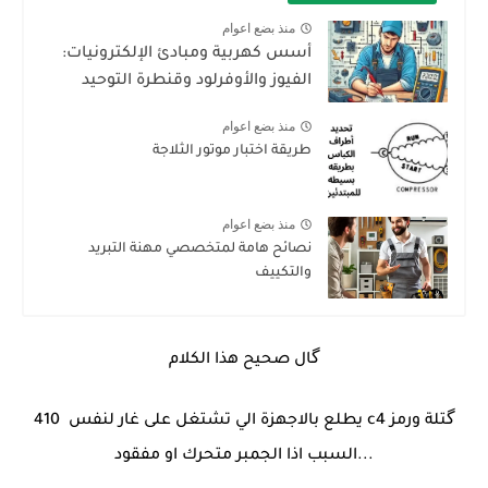
منذ بضع اعوام
أسس كهربية ومبادئ الإلكترونيات:
الفيوز والأوفرلود وقنطرة التوحيد
منذ بضع اعوام
طريقة اختبار موتور الثلاجة
منذ بضع اعوام
نصائح هامة لمتخصصي مهنة التبريد
والتكييف
گال صحيح هذا الكلام
گتلة ورمز c4 يطلع بالاجهزة الي تشتغل على غار 410‪ لنفس
السبب اذا الجمبر متحرك او مفقود...