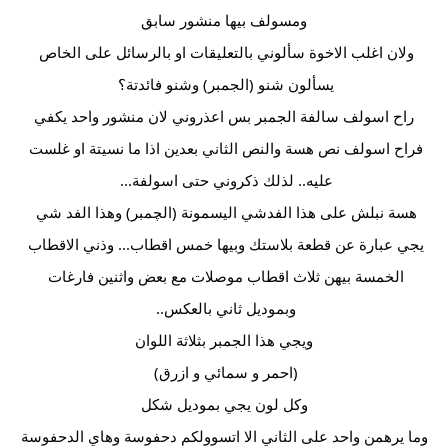
ومسولف بيها منشور سابق
ولان اغلب الاخوة سألوني بالتعليقات او بالرسائل على الخاص 
يسألون شنو (الجمبر) وشنو فائدتة؟ 
راح اسولف سالفة الجمبر بس اعذروني لان منشور واحد يكفي
فراح اسولف نص هسة والنص الثاني بعدين اذا ما نسيتة او غلست 
عليه.. لذلك ذكروني حتى اسولفة... 
هسة نبلش على هذا الفدشي اليسمونة (الچمبر) وهذا الفد شي 
يجي عبارة عن قطعة بلاستك وبيها خمس اقطاب... وذني الاقطاب 
الخمسة بيهن ثلاث اقطاب موصلات مع بعض واثنين فارغات 
وبموديل ثاني بالعكس.. 
ويجي هذا الجمبر بثلاثة اللوان
(احمر و سمائي و ازرق) 
وكل لون يجي بموديل شكل
وما يرهمن واحد على الثاني الا اتسوولكم دحفوسة وهاي الدحفوسة 