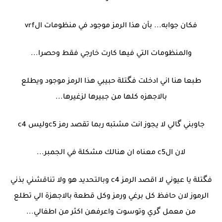
فكان جوابه... بأن هذا الرمز موجود في منظومات الvrf
والمنظومات التي فيها كارت خارجي فقط وحصرا...
طبعا هنا اني ادخلت فگتلة حبيبي هذا الرمز موجود ويطلع
بالاجهزه كلها من جبيرها لزغيرها...
جاوبني گالي لا يجوز انت مشتبه ربما تقصد رمز c5وليس c4
لان الc5 معناه ان هنالك مشكلة في الجمبر...
فگتلة يا عيوني لا اقصد الرمز c4 وبالتحديد هو ولا تناقشني بذني
الرموز لان حافظ كل برغي ورمز وكل قطعة بالاجهزة الي تطلع
من معمل گري وتوسوت واعرفهن اكثر من اطفالي...