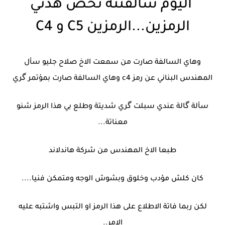
اليوم سالفتنة تخص هذني
الرمزين...الرمزين C5 و C4
وهاي السالفة صارت من سمعت الاخ صلاح جليو سأل
المهندس البناني عن رمز c4 وهاي السالفة صارت بمؤتمر گري
سألة گالة عندي سبلت گري شديتة وطلع بي هذا الرمز شنو
معناتة...
طبعا الاخ المهندس من شركة هاندلاند
كان كلش مؤدب وخلوق وبشوش الوجه ومتمكن فنيا....
لكن ربما فاتة الاطلاع على هذا الرمز او التبس واشتبه عليه
الامر..