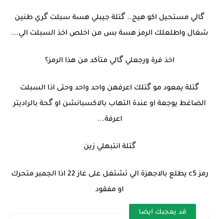
گالي مستحيل اكو هيج.. گتلة جيبلي هسة سبلت گري طنين
شغال واطلعلك الرمز هسة بس من اخلص اخذ السبلت الي...
اخذ فرة ورجعلي گالي متأكد من هذا الرمز؟
گتلة يمعود مو گتلك اعرفهن واحد واحد وحتى اذا السبلت
الضاغط يوجعة او عندة التهاب بالاكسبانشن او گحة بالراديتر
اعرفة...
گتلة انتبهلي زين
رمز c5 يطلع بالاجهزة الي تشتغل على غاز 22 اذا الجمبر متحرك
او مفقود
قد يعجبك ايضا