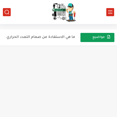
اعطال تكييف هواء ميديا
للارشيف ثلاجة westpoint
ما هي الاستفادة من صمام التمدد الحراري
مواضيع
عشوائية
للارشيف ثلاجه جولدي 16قدم نو فروست
بيانات محولات أفران الميكروويف
للارشيف ثلاجه بيسك tn1900
للأرشيف تلاجة إلكتروستار ديفروست 339 لتر فريون R600
فريزر افقي
الفرق بين مخطط الامريكى واليبانى لى دائرة النوفروست
شحن الثلاجة من قواعد نجاح الشحن