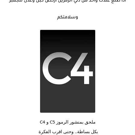
اذا طلع عندك واحد من ذني الرمزين اركض كبل وعدل للجمبر
وسلامتكم
ملحق بمنشور الرموز C5 و C4
بكل بساطة.. وحتى اقرب الفكرة 