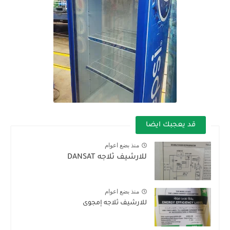
قد يعجبك ايضا
منذ بضع اعوام
للارشيف ثلاجه DANSAT
منذ بضع اعوام
للارشيف ثلاجه إمجوى