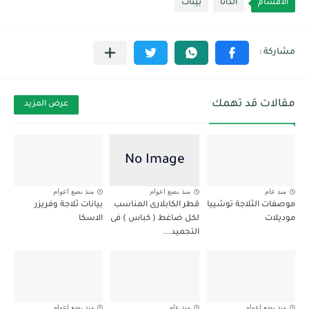
الأقسام
الداتا
بينات
مقالات قد تهمك
عرض المزيد
منذ عام
منذ بضع اعوام
منذ بضع اعوام
موصفات الثلاجة توشييا
قطر الكابلارى المناسب
بيانات ثلاجة وفريزر
موديلات
لكل ضاغط ( كباس ) فى
الاسكا
التجميد...
منذ بضع اعوام
منذ عام
منذ بضع اعوام