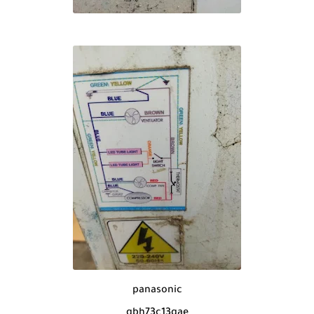
panasonic
qbh73c13gae