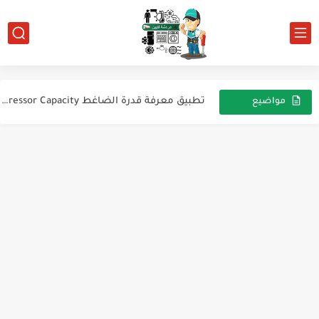
تقنيات التبريد المستقبلية: هل يمكننا العيش في مدن مكيفة بالكامل؟
غاز التبريد R438A (فريون MO99)
تطبيق معرفة قدرة الضاغط HVAC Compressor Capacity
مواضيع
عشوائية
البلف العاكس (Valve Reversing) ودوره في أنظمة التكييف والتدفئة
مكيف الهواء: شرح الرسم البياني الميكانيكي لوضعي التبريد والتدفئة
خطوات تركيب مكيف الهواء السبليت: دليل شامل
ماذا يوجد بداخل دماغ فنى التكييف والتبريد
شحن وتفريغ مكيف الهواء بفريون R22 وفريون R410A
دليل شامل لأنواع مركبات التبريد (الفريون): الاستخدامات والتأثير البيئي