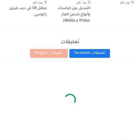
منذ عام
منذ عام
منذ عام
التبديل بين كباسات
عطل SR في ديب فريزر
وأنواع شحن الغاز
زانوسي
(R134a و R600a)
تعليقات
تعليقات Facebook
تعليقات Blogger