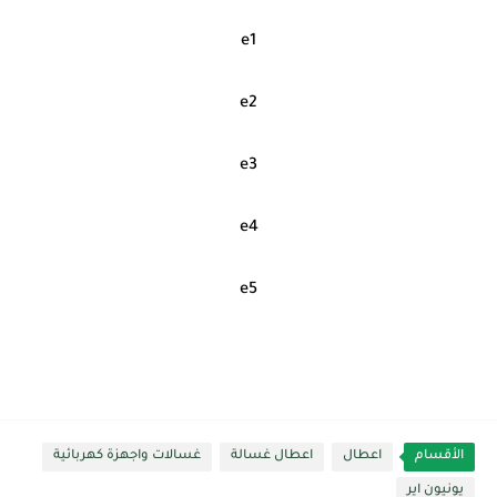
e1
e2
e3
e4
e5
الأقسام
اعطال
اعطال غسالة
غسالات واجهزة كهربائية
يونيون اير