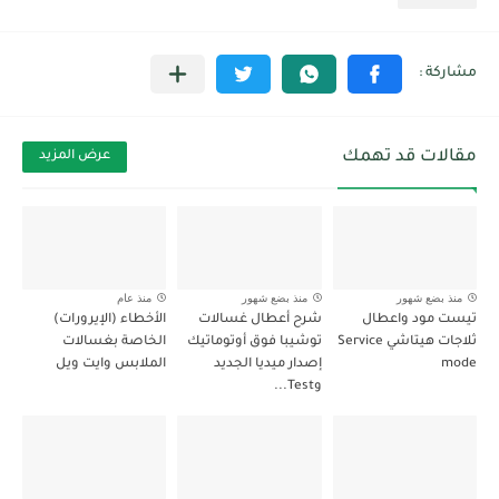
مقالات قد تهمك
عرض المزيد
منذ بضع شهور
منذ بضع شهور
منذ عام
تيست مود واعطال
شرح أعطال غسالات
الأخطاء (الإيرورات)
ثلاجات هيتاشي Service
توشيبا فوق أوتوماتيك
الخاصة بغسالات
mode
إصدار ميديا الجديد
الملابس وايت ويل
وTest...