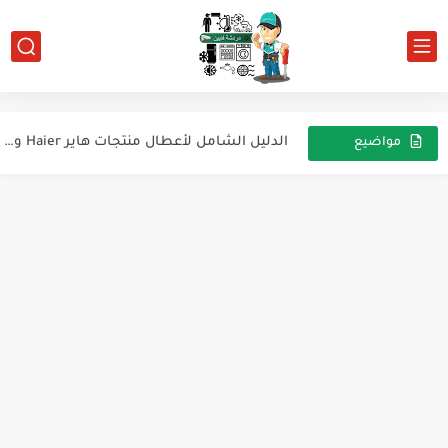
أعطال ثلاجات هاير Haier Refrigerator
أعطال غسالات هاير Haier Washing Machine
الدليل الشامل لأعطال منتجات هاير Haier وطريقة الدخول إلى Test...
مواضيع
عشوائية
موديول W1209 للتحكم في درجة الحرارة
غاز التبريد R32 – الحل الحديث في أنظمة التكييف
طريقة توصيل واختبار موتور BLDC (Brushless DC Motor)
موصفات الثلاجة توشييا موديلات
المخطط الكهربائي لدائرة ثلاجة زانوسي Zanussi تعمل بنظام إذابة الثلج...
إيه هو الجهاز اللي بيظبط ضغط الطرد في أنظمة...
أرقام فواني الغاز الطبيعي وغاز الأنبوبة