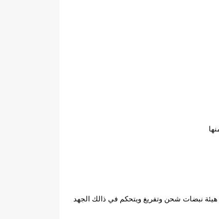
شحن الجهد وتفريغة وهويعمل ازاحة للتيار بحيث يقدم التيار عن الجهد عكس المقاومة تماماً ويضخ الشحنة في الملفات على هيئة نبضات شحن وتفريغ ويتحكم في ذالك الجهد 