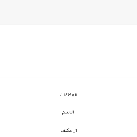
 كريازى 6 درج
المكثفات
 الاسم
1_ مكثف 