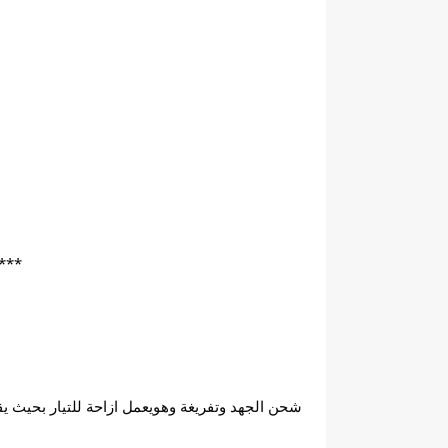
*** الم