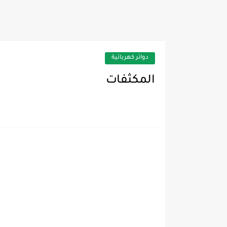
السدد وتغير كابلارى لديب فريز
دوائر كهربائية
المكثفات