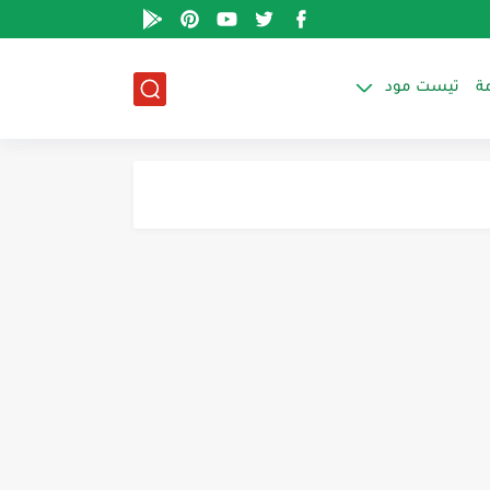
ة
تيست مود