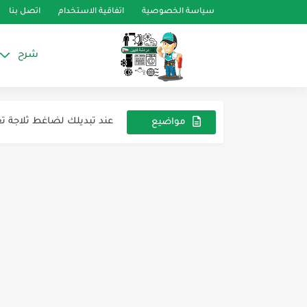
سياسة الخصوصية
اتفاقية الاستخدام
اتصل بنا
شرح
ارشيف ثلاجه توشيبا نوف
تعالو ندردش شويه واللي ع
عند تبديلك لضاغط ثلاجة تعمل بغاز R 600 عل
مواضيع
عشوائية
عملية توقف السبلت او ف
عطل e1 شارب ومشكلة المكثف المزدوج
فكرة عمل تبريد لماتور التك
ارقام وكود ثرموستات قسي
صمام انتشار الكتروني اك
ثلاجة سامسونغ الذكية Smart refrigerator samsung