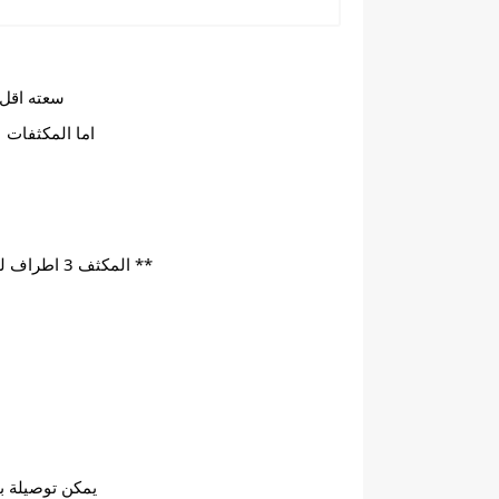
سعته اقل من التقويم ويبداً 
اما المكثفات  المستخدمة في 
** المكثف 3 اطراف ليس قطبية ايضاً ولاكن له سعتين مختلفتين للكباس والفان ودائما الفان لا تتعدي 7.5 مايكرو فاراد
يمكن توصيلة بم