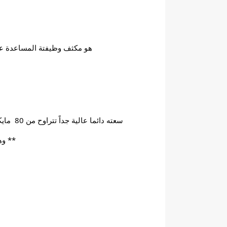
هو مكثف وظيفتة المساعدة على
سعته دائما عالية جداً تتراوح من 80  مايكروفاراد الى 120 مايكرو فاراد ونظراًلسعته العالية تجد على اطرافه مقاومة لتفريغ الشحنة ان لم تفرغ في الكباس
** وه