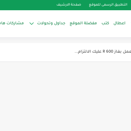
التطبيق الرسمى للموقع
صفحة الارشيف
اعطال
كتب
مفضلة الموقع
جداول وتحولات
مشاركات هام
روست
نده اضافه يكتبها
يك الالتزام...
صل الضاغط
ييف
س برازر
سبنشن فالف