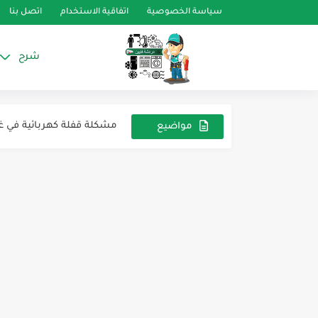
سياسة الخصوصية
اتفاقية الاستخدام
اتصل بنا
شرح
عطل SR في ديب فريزر زانوسي
ديب فريزر لا يُجمد – والع
مشكلة قفلة كهربائية في غسالة زانوسي
مواضيع
عشوائية
ثلاجة سامسونج لا تبرد جيدً
مشكلة متكررة في غسالة زانوسي 7 كيلو 
أهمية الفاكيوم في منظومة 
توصيلات كنترول المكيف ا
اختيار الثرموستات المناسب 
كل ما تحتاج معرفته عن الثر