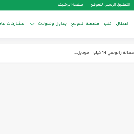
التطبيق الرسمى للموقع
صفحة الارشيف
اعطال
كتب
مفضلة الموقع
جداول وتحولات
مشاركات هام
طل طلع في مكان غير...
 14 كيلو – موديل...
ا – السبب الحقيقي غير...
– الحلة...
التبريد
لسبلت
للثلاجة والديب فريزر والمبرد
موستات واختيار النوع المناسب للثلاجات...