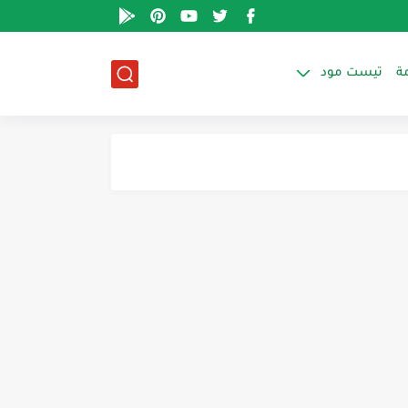
ة
تيست مود