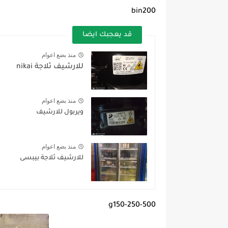
bin200
قد يعجبك ايضا
منذ بضع اعوام
للارشيف ثلاجة nikai
منذ بضع اعوام
ويربول للارشيف
منذ بضع اعوام
للارشيف ثلاجة بيبسى
g150-250-500