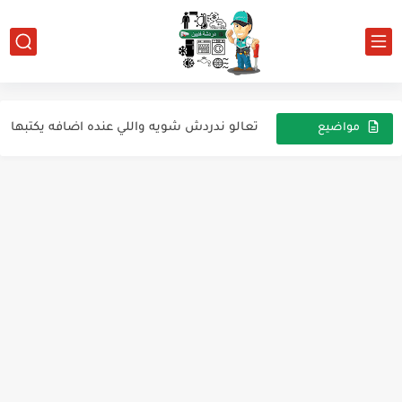
ديب فريزر وايت ويل ديجيتال للارشيف
ارشيف ثلاجه توشيبا نوفروست
تعالو ندردش شويه واللي عنده اضافه يكتبها
مواضيع
عشوائية
عند تبديلك لضاغط ثلاجة تعمل بغاز R 600 عليك الالتزام...
عملية توقف السبلت او فصل الضاغط
عطل e1 شارب ومشكلة المكثف المزدوج
فكرة عمل تبريد لماتور التكييف
ارقام وكود ثرموستات قسيس برازر
صمام انتشار الكتروني اكسبنشن فالف
ثلاجة سامسونغ الذكية Smart refrigerator samsung