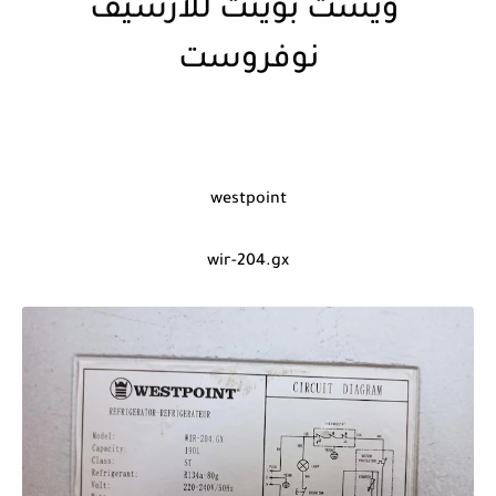
ويست بوينت للارشيف
نوفروست
westpoint
wir-204.gx