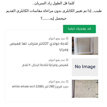
كلما قل الطول زاد السريان .
طيب.. إذا تم تغيير الكابلرى بدون مراعاة مقاسات الكابلرى القديم 
حيحصل إيه........؟
قد يعجبك ايضا
منذ بضع اعوام
ثلاجة جولدي 227لتر متركب لها قميص
ومرايا
منذ بضع اعوام
قميص ومراية لتلاجة ايديال ١٢ قدم
منذ بضع اعوام
ديب فريرز 280 لتر white whale wcf-2280c