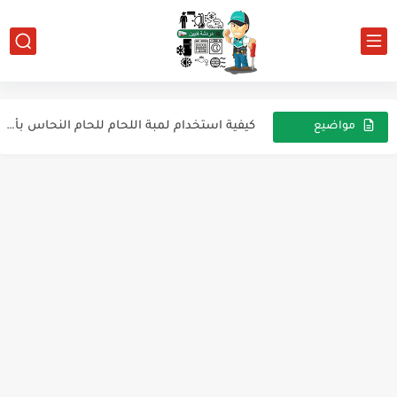
موضوعاً متكاملاً في نقاط رئيسية حول التبريد والتكييف، يشمل...
أنواع أجهزة التبريد ودورة العمل الأساسية: فهم أفضل لكيفية عملها
كيفية استخدام لمبة اللحام للحام النحاس بأمان وسهولة
مواضيع
عشوائية
فريون R410A – مزايا وعيوب، ضغط التشغيل، وأهمية استخدامه...
المتعدد الرقمي (Digital Multimeter)
ما هي قراءات الضغط FLA / LRA / RLA وأهميتها...
دليل شامل لتركيب جهاز السبلت للمبتدئين
كيفية شحن وتفريغ مكيف الهواء بالتفصيل
خطوات تركيب المكيف (مكيف هواء سبليت)
محول الشوبر Chopper Transformer