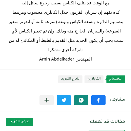
مع الوقت قد يتلف الكباس بسبب رجوع سائل إليه
كده نفهم إن سريان الفريون خلال الكابلري محسوب ومرتبط 
بتصميم الدائرة وبسعة الكباس ونوعه (سرعة ثابتة أو انفرتر متغير 
السرعة) والسريان الخارج منه وذلك..وإن تم تغيير الكباس لأي 
سبب يجب أن يكون الجديد مثل القديم بالظبط أو المكافئ له من 
شركة أخرى...شكرا
المهندس Amin Abdelkader
الأقسام
الكابلارى
شرح التبريد
مقالات قد تهمك
عرض المزيد