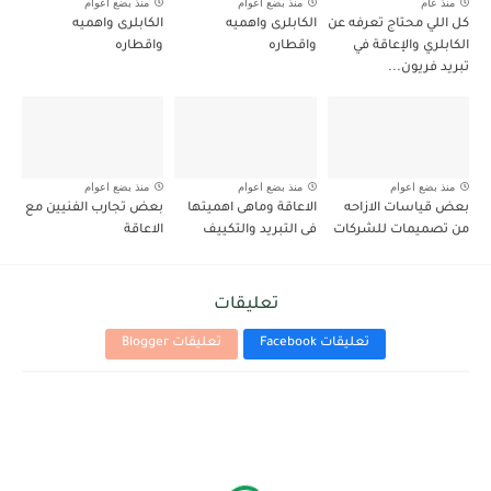
منذ عام
منذ بضع اعوام
منذ بضع اعوام
كل اللي محتاج تعرفه عن
الكابلرى واهميه
الكابلرى واهميه
الكابلري والإعاقة في
واقطاره
واقطاره
تبريد فريون...
منذ بضع اعوام
منذ بضع اعوام
منذ بضع اعوام
بعض قياسات الازاحه
الاعاقة وماهى اهميتها
بعض تجارب الفنيين مع
من تصميمات للشركات
فى التبريد والتكييف
الاعاقة
تعليقات
تعليقات Facebook
تعليقات Blogger