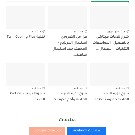
منذ بضع شهور
منذ عام
منذ عام
شرح ثلاجات هيتاشي
هل من الضروري
تقنية Twin Cooling Plus
بالتفصيل | المواصفات –
استبدال المرشح /
التقنيات – الأعطال...
المجفف بعد استبدال
ضاغط...
منذ عام
منذ عام
منذ عام
شرح دورة التبريد
شرح دورة التبريد
شروط تركيب الضاغط
العادية خطوة بخطوة
العادية وأهم مكوناتها
الجديد
تعليقات
تعليقات Facebook
تعليقات Blogger