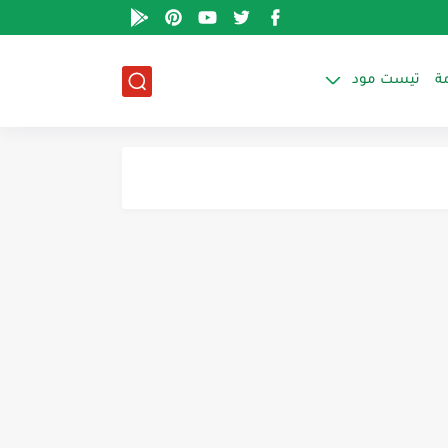
ة
تيست مود