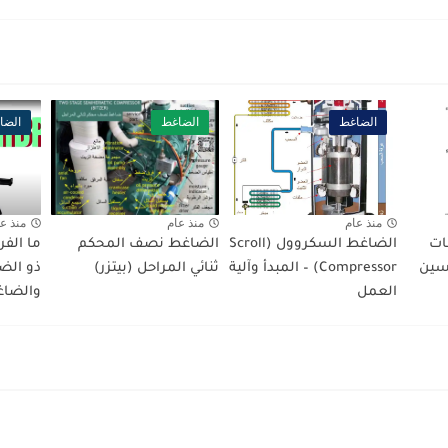
الضاغط
الضاغط
الضا
منذ عام
منذ عام
منذ ع
ات
الضاغط السكروول (Scroll
الضاغط نصف المحكم
ما الفر
سين
Compressor) – المبدأ وآلية
ثنائي المراحل (بيتزر)
ذو ال
العمل
والضاغ