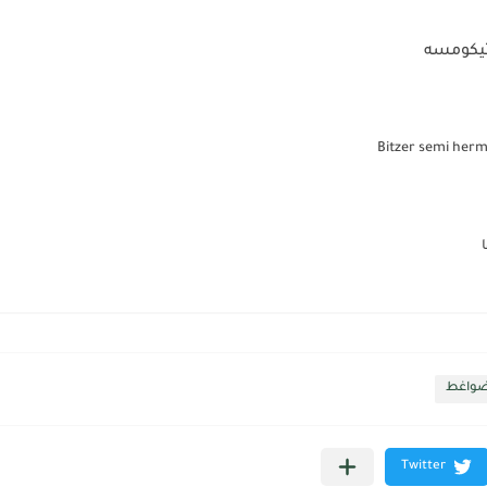
تيكومسه
لضواغط