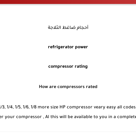
أحجام ضاغط الثلاجة
refrigerator power
compressor rating
How are compressors rated
3, 1/4, 1/5, 1/6, 1/8 more size HP compressor veary easy all code
your compressor , Al this will be available to you in a complete