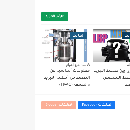
عرض المزيد
غط
الضاغط
ام
منذ بضع اعوام
ق بين ضاغط التبريد
معلومات أساسية عن
ضغط المنخفض
الضغط في أنظمة التبريد
ط...
والتكييف (HVAC)
تعليقات Facebook
تعليقات Blogger