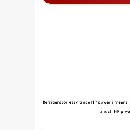
Refrigerator easy trace HP power i means 1/
much HP power 