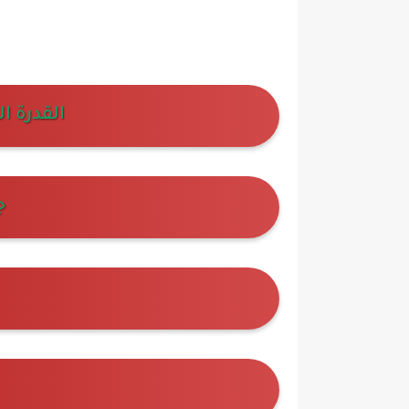
القدرة ا
ج