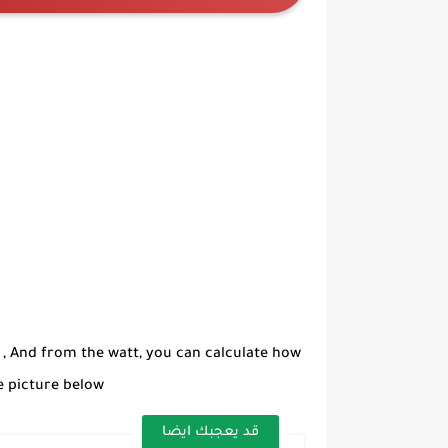
s , And from the watt, you can calculate how
 picture below,
قد يعجبك ايضا