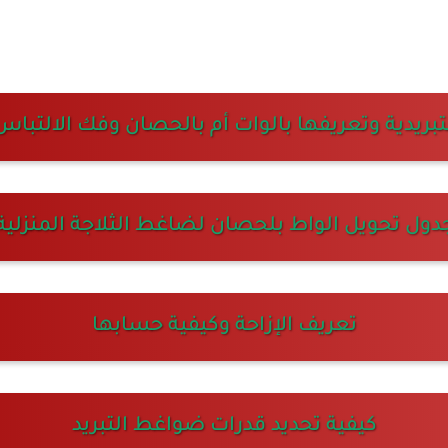
لتبريدية وتعريفها بالوات أم بالحصان وفك الالتباس
دول تحويل الواط بلحصان لضاغط الثلاجة المنزلية
تعريف الإزاحة وكيفية حسابها
كيفية تحديد قدرات ضواغط التبريد