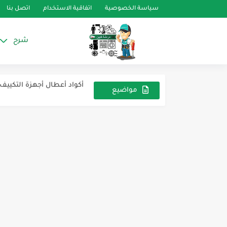
سياسة الخصوصية
اتفاقية الاستخدام
اتصل بنا
شرح
للارشيف ديب فريزر بيكو rfne260k13b
أكواد أعطال أجهزة التكييف م
الفولتج ريلاي او ريلاي الفو
مواضيع
عشوائية
الثرموستات الثلاثه طرف
أخطاء بعض أجهزة تكييف ماركة ik
طريقة توصيل الثرموستات ال
فريزر افترون للارشيف
دوائر الميكروويف وصيانته
الارشيف LG