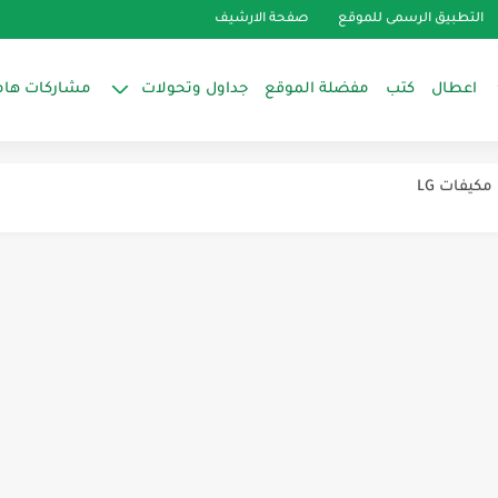
التطبيق الرسمى للموقع
صفحة الارشيف
اعطال
كتب
مفضلة الموقع
جداول وتحولات
مشاركات هام
كيفات LG
لت
arçel.
إلكتروني للتلاجه كريازي
ا(اصلاح الميكروويف)