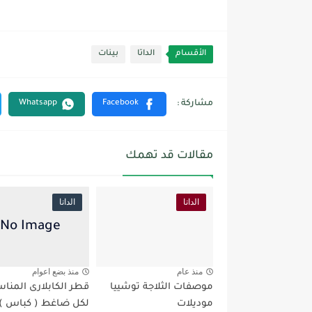
الأقسام
الداتا
بينات
مقالات قد تهمك
الداتا
الداتا
منذ عام
منذ بضع اعوام
موصفات الثلاجة توشييا
قطر الكابلارى المنا
موديلات
لكل ضاغط ( كباس )