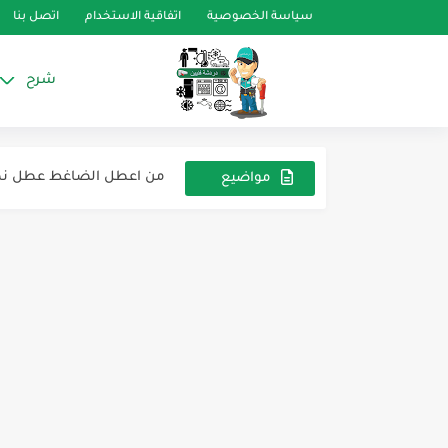
سياسة الخصوصية
اتفاقية الاستخدام
اتصل بنا
شرح
بورد غساله بيكو
درجة الحرارة تجاوزت ال 50 درجة مئوية
من اعطل الضاغط عطل نط
مواضيع
عشوائية
معظم الاعطال اللي هتقابل
للأرشيف ... تلاجه إيديال بري
أهمية عمل التفريغ (vacuum )
للأرشيف ديب فريزر وايت 
للارشيف فريزر افقي بساب
للارشيف فريزر كريازي 7 درج