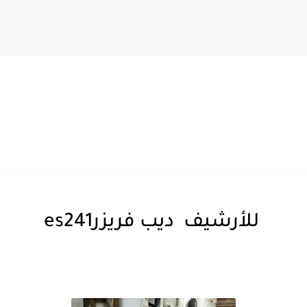
للأرشيف ديب فريزرes241