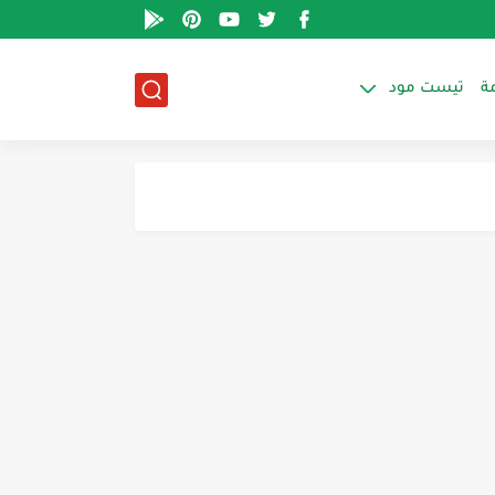
ة
تيست مود