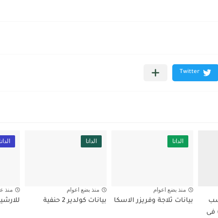
الداتا
الداتا
الداتا
منذ بضع اعوام
منذ بضع اعوام
منذ ع
سب
بيانات ثلاجة وفريزر الاسكا
بيانات كولدير 2 حنفية
للارشي
 فى