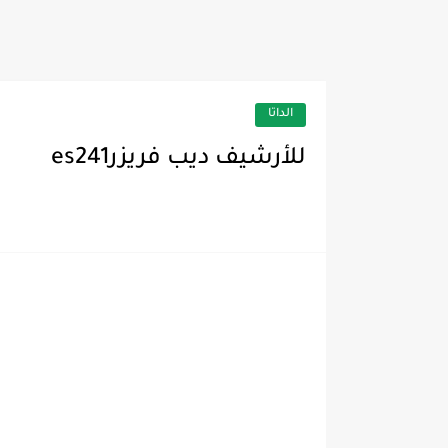
ديب فريزر كريازي للارشيف
الداتا
للأرشيف ديب فريزرes241