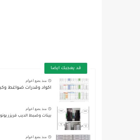
قد يعجبك ايضا
منذ بضع اعوام
اكواد وقدرات ضواغط وكباسا
منذ بضع اعوام
بينات وضبط الديب فريزر يونون اير - UF205
منذ بضع اعوام