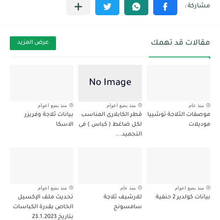
مقالات قد تهمك
عرض المزيد
منذ عام
منذ بضع اعوام
منذ بضع اعوام
موصفات الثلاجة توشييا
قطر الكابلارى المناسب
بيانات ثلاجة وفريزر
موديلات
لكل ضاغط ( كباس ) فى
الاسكا
التجميد...
منذ بضع اعوام
منذ عام
منذ بضع اعوام
بيانات كولدير 2 حنفية
للارشيف ثلاجة
تحديث ملف الإكسيل
سامسونج
الخاص بقدرة الكباسات
بتاريخ 23.1.2023