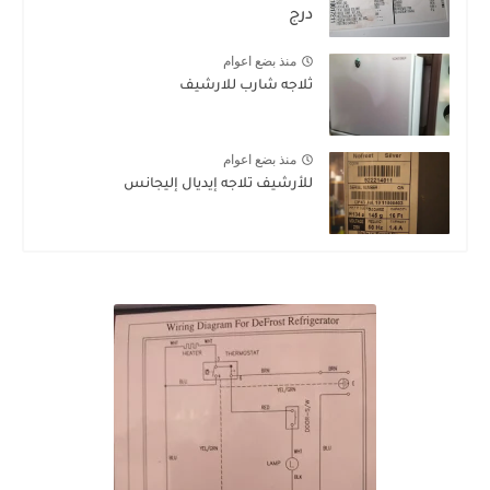
درج
منذ بضع اعوام
ثلاجه شارب للارشيف
منذ بضع اعوام
للأرشيف تلاجه إيديال إليجانس