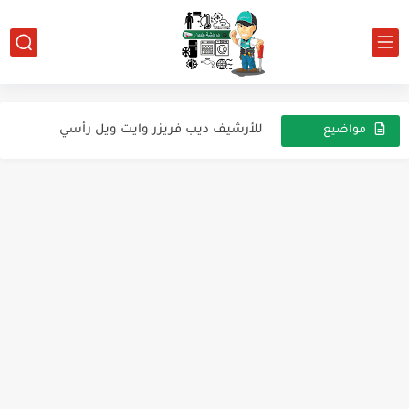
للأرشيف ... تلاجه إيديال بريما
أهمية عمل التفريغ (vacuum )
للأرشيف ديب فريزر وايت ويل رأسي
مواضيع
عشوائية
للارشيف فريزر افقي بساب
للارشيف فريزر كريازي 7 درج
ديب فريزر كريازي للارشيف
Falando Um Pouco Sobre Sensores de Temperatura NTC
اعطال مكيف AUX
بيانات تلاجه إيديال 340 نوفروست
ثلاجه الكتروستار. كباس ماليزي