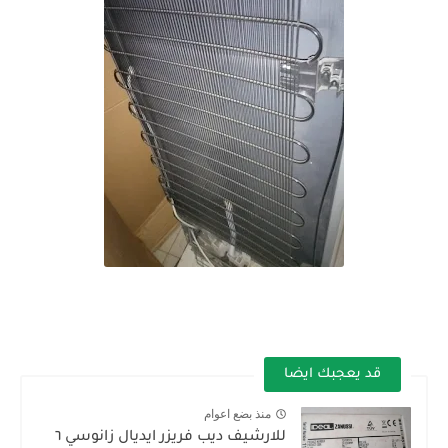
قد يعجبك ايضا
منذ بضع اعوام
للارشيف ديب فريزر ايديال زانوسي ٦