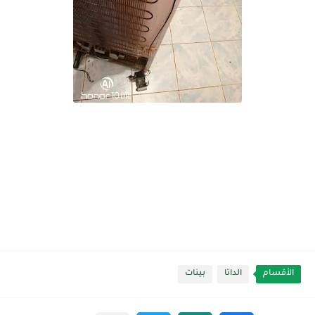
الأقسام
الداتا
بينات