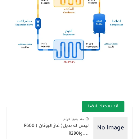
قد يعجبك ايضا
منذ بضع اعوام
....واR‭‭‭290‬‬‬