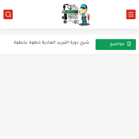
طريقة حساب معدل تدفق الماء المبرد (GPM) داخل نظام...
ما هو المولتيميتر؟
شرح دورة التبريد العادية خطوة بخطوة
شرح دورة التبريد العادية وأهم مكوناتها
مواضيع
عشوائية
شرح عن صمام عدم الرجوع (Check Valve) - CVS-10S 3/8"
شرح المفتاح الضغطي (Pressostat) وضبطه
أنظمة تنقية المياه بالتناضح العكسي
طريقة تحديد تطبيق أي ثرموستات بناءً على درجات الفصل...
تجربتي مع السدد في أجهزة التكييف