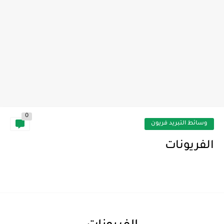
0
وسائط التبريد فريون
الفريونات