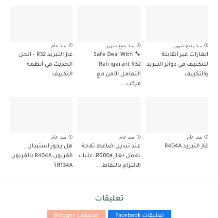
منذ بضع شهور
منذ بضع شهور
منذ عام
الغازات غير القابلة
🔧 Safe Deal With
غاز التبريد R32 – الحل
للتكثيف في دوائر التبريد
Refrigerant R32
الحديث في أنظمة
والتكييف
التعامل الآمن مع
التكييف
مركب...
منذ عام
منذ عام
منذ عام
غاز التبريد R404A
عند تبديل ضاغط ثلاجة
هل يجوز استبدال
تعمل بغاز R600a، عليك
الفريون R404A بالفريون
الالتزام بالنقاط...
R134A؟
تعليقات
تعليقات Facebook
تعليقات Blogger