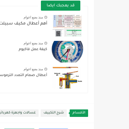
قد يعجبك ايضا
منذ بضع اعوام
أهم أعطال مكيف سبيلت
منذ بضع اعوام
كيفة عمل فاكيوم
منذ بضع اعوام
أعطال صمام التمدد الترموستاتي ion valve
الأقسام
شرح التكييف
غسالات واجهزة كهربائي