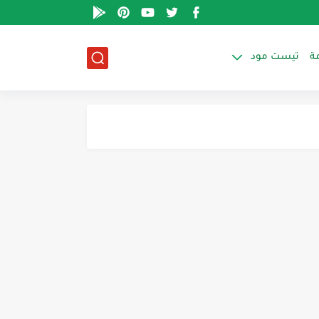
ة
تيست مود