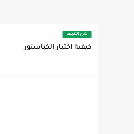
للارشيف ثلاجة توشيبا موديل Y70AD
شرح التكييف
كيفية اختبار الكباستور