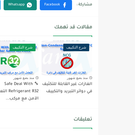
مقالات قد تهمك
شرح التكييف
شرح التكييف
منذ بضع شهور
منذ بضع شهور
الغازات غير القابلة للتكثيف
🔧 Safe Deal With
في دوائر التبريد والتكييف
frigerant R32
الآمن مع مركب...
تعليقات