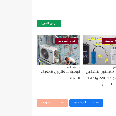
عرض المزيد
التكييف
دوائر كهربائية
ام
منذ عام
كباستور التشغيل
توصيلات كنترول المكيف
في الضواغط 220 ولماذا
السبلت
يله على...
تعليقات Facebook
تعليقات Blogger