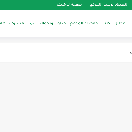
التطبيق الرسمى للموقع
صفحة الارشيف
اعطال
كتب
مفضلة الموقع
جداول وتحولات
مشاركات هام
ت الثلاجة سامسونج RF267AE ...
مام بس الكابينه مفيش فيها تبريد