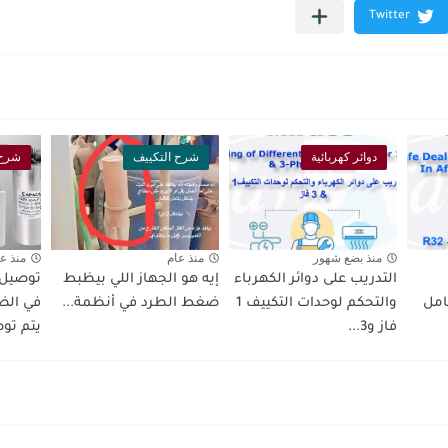
دوائر كهربائية
شرح التكييف
شرح 
منذ بضع شهور
منذ عام
منذ ع
التدريب على دوائر الكهرباء
إيه هو الجهاز اللي بيظبط
توصيل 
Re التعامل
والتحكم لوحدات التكييف 1
ضغط الطرد في أنظمة...
فاز و3...
يتم توص