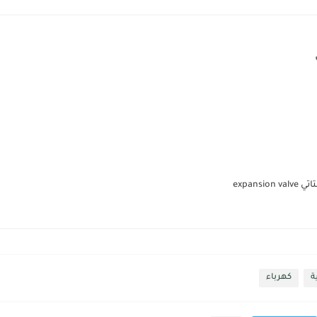
expans
ة
كهرباء