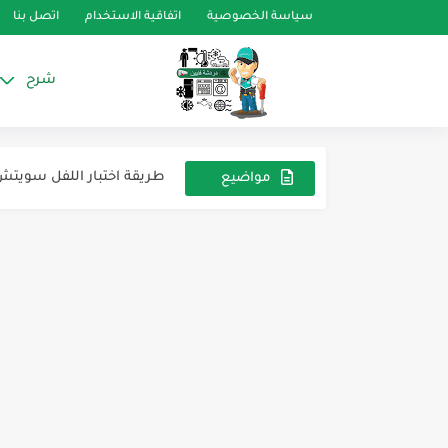
سياسة الخصوصية
اتفاقية الاستخدام
اتصل بنا
شرح
طريقة فك واصلاح ومعرفة مكونا
للارشيف ثلاجة يونين اير
طريقة اختبار اللفل سويتش
مواضيع
عشوائية
ثلاجه او فريزر مش بيثلج
هتشحن ثلاجه
تطبيق محلات قطع الغيار
Oil trap مصيدة الزيت
الثلاجه بتثلج من الفريزر ت
الفرق بين AC Motors Synchronous و AC Motors Asynchronous