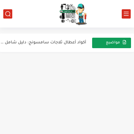
رموز وأعطال تكييف Daikin: دليل شامل لفهم الأخطاء وحلها
دليل شامل حول توصيل نظام الطاقة الشمسية مع الانفرتر والبطاريات
أكواد أعطال ثلاجات سامسونج: دليل شامل ومفصل
مواضيع
عشوائية
دليل شامل لأعطال مكيفات LG وكيفية إصلاحها
دليل شامل لأكواد أعطال تكييف HITACHI
اعطال تكييف tcl موديل tac-18csu
بعض أسئلة المقابلات الشخصية لمهندس ميكانيكا
أعطال تكييف YORK: الأسباب والحلول
جدول أكواد الأخطاء (لأجهزة التكييف من Rheem)
دليل شامل لاستبدال الصمام الميكانيكي بالصمام الإلكتروني في أنظمة...