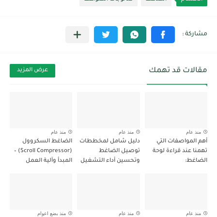
مقالات قد تهمك
عرض المزيد
منذ عام
منذ عام
منذ عام
أهم المواصفات التي
دليل شامل لمخططات
الضاغط السكروول
تهمنا عند قراءة لوحة
توصيل الضاغط
(Scroll Compressor) –
الضاغط:
وتحسين أداء التشغيل
المبدأ وآلية العمل
منذ عام
منذ عام
منذ بضع اعوام