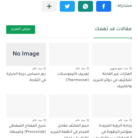
مقالات قد تهمك
عرض المزيد
منذ بضع شهور
منذ عام
منذ عام
الغازات غير القابلة
تعريف الثرموستات
دور حساس درجة الحرارة
للتكثيف في دوائر التبريد
(Thermostat)
في الثلاجة
والتكييف
منذ عام
منذ عام
منذ عام
زجاجة الرؤية المزودة
حجم المكثف مقابل
شرح المفتاح الضغطي
بمؤشر الرطوبة في
المبخر في أنظمة التبريد
(Pressostat) وضبطه