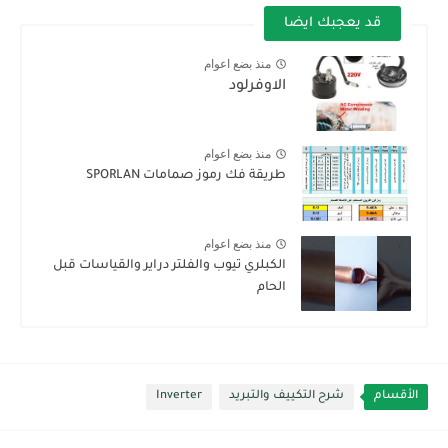
قد يعجبك ايضا
منذ بضع اعوام
الاوفرلود
منذ بضع اعوام
طريقة فك رموز صمامات SPORLAN
منذ بضع اعوام
الكبلري تيوب والفلتر دراير والقياسات قبل
الحام
الأقسام
شرح التكييف والتبريد
Inverter