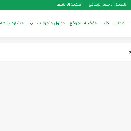
التطبيق الرسمى للموقع
صفحة الارشيف
اعطال
كتب
مفضلة الموقع
جداول وتحولات
مشاركات هام
TL )
داخلية لغسالة تورنيدو
ك شرح موديلات تورنيدو TLN–TWT
 الشائعة الغسالة فوق اتوماتيك
ل علوي صمام دخول الماء ميزان...
الفوق أتوماتيك توشيبا العربي
الجيربوكس وطريقة الإصلاح
داخلية لغسلات توشيبا