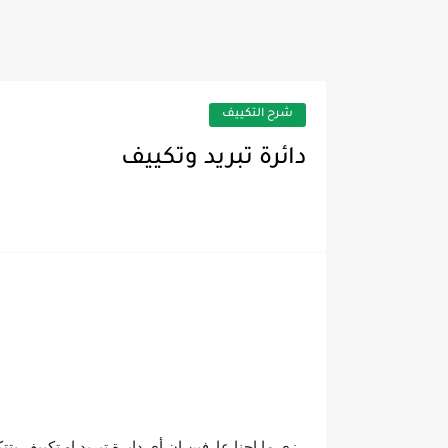
أكواد أعطال غسالات توشيب
شرح التكييف
دائرة تبريد وتكييف
زى ما إحنا عارفين إن أى دايرة تبريد او تكييف ب