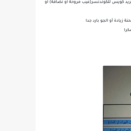
بريد كويس للكوندنسر(عيب مروحة أو نضافة) أو
ة زيادة أو الجو بارد جدا
كرا