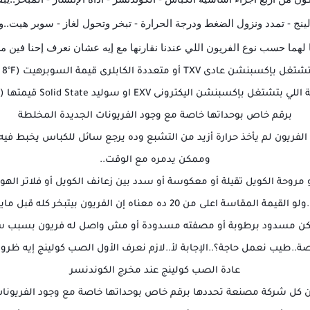
ولينج - تمدد ونزول الضغط ودرجة الحرارة - تبخر وتحول لغاز - سوبر هيت..
لهما حسب نوع الفريون اللي عندنا نقارنها مع إيه عشان نعرف إحنا فين 
برقم خاص بوحداتها خاصة مع وجود الفريونات الجديدة المخلطة
لفريون لم يأخذ حرارة أزيد من التشبع وده يرجع سائل للكباس يخبط فيه 
وممكن يدمره مع الوقت..
مروحة الكويل تقيلة أو معكوسة أو سدد بين زعانف الكويل أو فلاتر اله
 20 ده معناه إن الفريون بيتبخر كله قبل مايكمل سريان فى المبخر
كن مسدود برطوبة أو مصفته مسدودة أو مش واصل له فريون بسبب سدد ا
ة..طيب نعمل حاجة؟..الإجابة لأ..لازم نعرف الأول الصب كولينج إيه ظرو
عادة الصب كولينج عند مخرج الكوندنسر