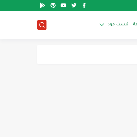
ة
تيست مود