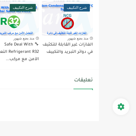
شرح التكييف
شرح التكييف
منذ بضع شهور
منذ بضع شهور
الغازات غير القابلة للتكثيف
🔧 Safe Deal With
في دوائر التبريد والتكييف
frigerant R32
الآمن مع مركب...
تعليقات