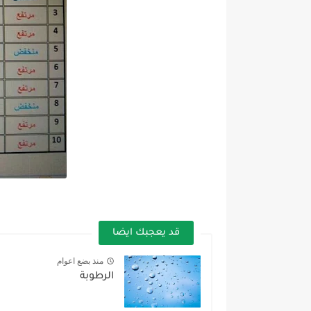
قد يعجبك ايضا
منذ بضع اعوام
الرطوبة