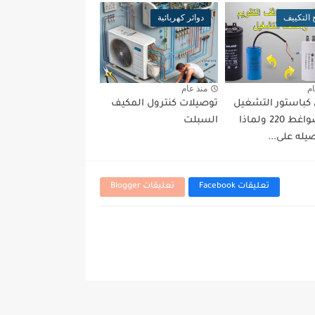
التكييف
دوائر كهربائية
ام
منذ عام
كباستور التشغيل
توصيلات كنترول المكيف
في الضواغط 220 ولماذا
السبلت
يله على...
تعليقات Facebook
تعليقات Blogger