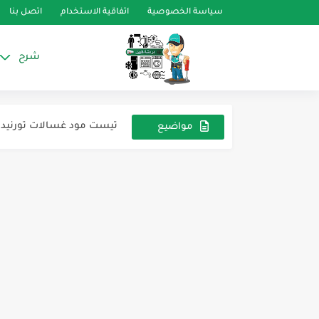
سياسة الخصوصية
اتفاقية الاستخدام
اتصل بنا
شرح
أكواد أعطال غسالات تورنيدو D–TWT ( DDM
تيست مود غسالات تورنيدو
مواضيع
الفك و التركيب و الأجزاء ال
عشوائية
موديلات تورنيدو فوق أوتوماتي
تشخيص الأعطال والمشاكل
غسالة فوق أوتوماتيك تحمي
الدائرة الكهربية للغسالات 
عيوب وأعطال الميكانيكال 
الفك والتركيب والأجزاء ال