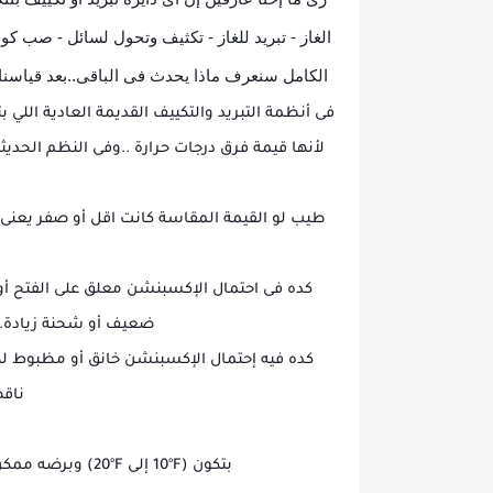
الغاز - تبريد للغاز - تكثيف وتحول لسائل - صب ك
الكامل سنعرف ماذا يحدث فى الباقى..بعد قياسنا 
طيب لو القيمة المقاسة كانت اقل أو صفر يعنى ا
كده فى احتمال الإكسبنشن معلق على الفتح أو 
ضعيف أو شحنة زيادة..ولو القيمة المقاسة اعلى من
كده فيه إحتمال الإكسبنشن خانق أو مظبوط ل
ناقص
بتكون (10ºF إلى 20ºF) وبرضه ممكن كل شركة مصنعة تحددها برقم خاص بوحداتها خاصة مع وجود الفريونات الجديدة المخلطة من كذا فريون