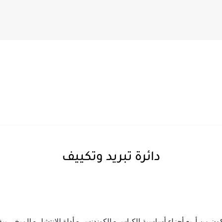
ا فوق أوتوماتيك
دائرة تبريد وتكييف
تتكون من أربع أجزاء أساسية الكباس - الكوندنسر - أداة الإنتشار - المب