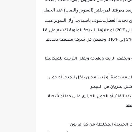
وبعد معرفتنا لمرحلتين(السوبر والصب) عند الحمل
من تحديد العطل..شوف ياسيدى..أولا: السوبر هيت
فى أنظمة التبريد والتكييف القديمة العادية اللي بتشتغل بإكسبنشن عادى TXV أو متعددة الكابلرى قيمة السوبرهيت (8ºF إلى 20ºF) لو عايزها بالدرجة المئوية تقسم على 1.8
لأنها قيمة فرق درجات حرارة ..وفى النظم الحديثة اللي بتشتغل بإكسبنشن اليكترونى EXV او سوليد Solid State قيمتها (5ºF إلى 10ºF)..وممكن كل شركة مصنعة تحددها
ويخفف الزيت ويهيجه ويقلل التزييت للميكانيكا
واء مسدودة أو زيت مجبن داخل المبخر أو حمل
لفلتر أو الحمل الحرارى عالى جدا أو شحنة
فها