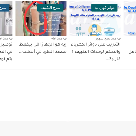
دوائر كهربائية
شرح التكييف
شرح 
منذ بضع شهور
منذ عام
منذ ع
التدريب على دوائر الكهرباء
إيه هو الجهاز اللي بيظبط
توصيل 
Re التعامل
والتحكم لوحدات التكييف 1
ضغط الطرد في أنظمة...
فاز و3...
يتم توص