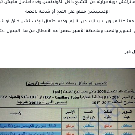
مانزلتش درجة حرارته عن التشبع داخل الكوندنسر..وكده احتمال مفيش ت
الإكسبنشن معلق على الفتح أو شحنة ناقصة
عناها الفريون بيبرد ازيد من اللازم..وكده احتمال الإكسبنشن خانق أو شحن
السوبر والصب وملاحظة الأمبير نحصر أهم الأعطال من هذا الجدول ..ش