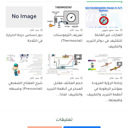
منذ بضع شهور
منذ عام
منذ عام
الغازات غير القابلة
تعريف الثرموستات
دور حساس درجة الحرارة
للتكثيف في دوائر التبريد
(Thermostat)
في الثلاجة
والتكييف
منذ عام
منذ عام
منذ عام
زجاجة الرؤية المزودة
حجم المكثف مقابل
شرح المفتاح الضغطي
بمؤشر الرطوبة في
المبخر في أنظمة التبريد
(Pressostat) وضبطه
أنظمة التبريد والتكييف:
والتكييف: لماذا...
وظيفتها...
تعليقات