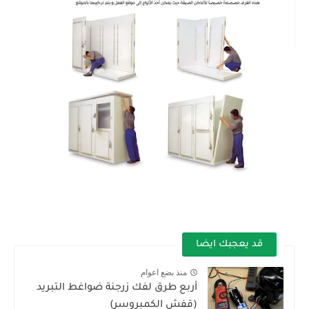
قد يعجبك ايضا
منذ بضع اعوام
أربع طرق لفك زرجنة ضواغط التبريد
(قفش الكمبروسر)