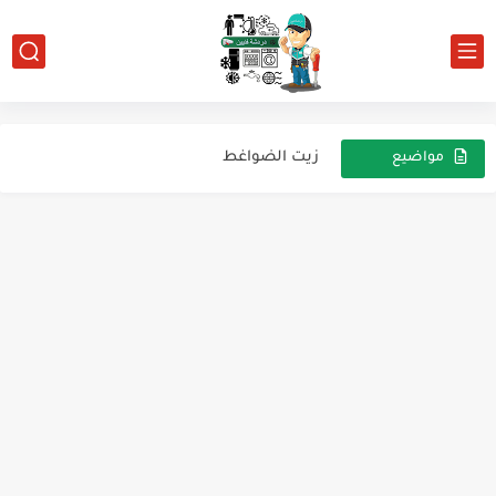
كيفية قياس ملفات الكمبروسور الانفرتر
معلومه في صوره ثرموستات eliwell 961
زيت الضواغط
مواضيع
عشوائية
عطل السدد في دائرة التكييف و كيفية إصلاحه
شرح بوردات براد سامسونج
عندما تجد مقاومة الحماية من التيار الزائد فلا بد من...
المجموعه الكهربيه والتحكم في الثلاجه
الفرق بين طريقه عمل الثلاجات العاديه والثلاجات الانفرتر
أختبار ترموستات الدامبر
خلاصه VRF و VRV بشرح علمي وشرح مبسط