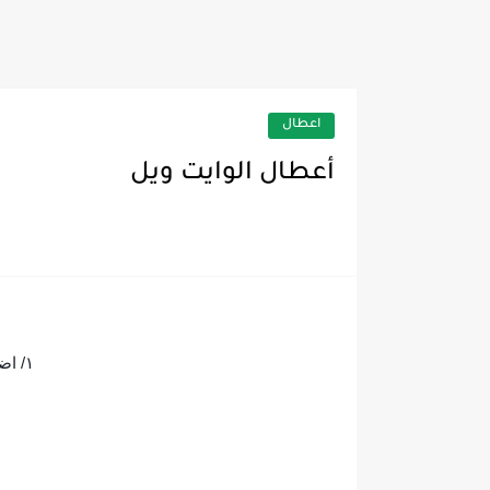
قياسات كهربية غساالت أطب
اعطال
أعطال الوايت ويل
١/ اضاءة اللمبة التحذيرية لمدة ثانيه ثم تومض مرة واحدة ترمز لتلف حساس الفريزر