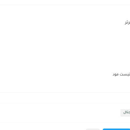
تر
تيست مود
جتال