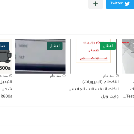
اعطال
اعطال
اعطا
منذ عام
منذ عام
منذ ع
الأخطاء (الإيرورات)
التبديل
ك
الخاصة بغسالات الملابس
وايت ويل
R600a)