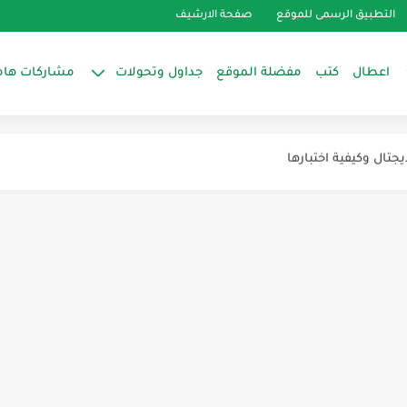
التطبيق الرسمى للموقع
صفحة الارشيف
اعطال
كتب
مفضلة الموقع
جداول وتحولات
مشاركات هام
طباق
جتال وكيفية اختبارها
 هوفر
EGY-H
شارب و تورنيدو
طباق شارب
SS-V1015M- :
ديل SS2-V815-QW