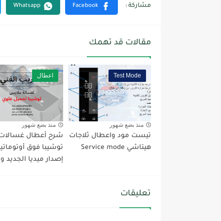
مقالات قد تهمك
Test Mode
اعطال
منذ بضع شهور
منذ بضع شهور
تيست مود واعطال ثلاجات
شرح أعطال غسالات
هيتاشي Service mode
توشيبا فوق أوتوماتي
إصدار ميديا الجديد وTest...
تعليقات