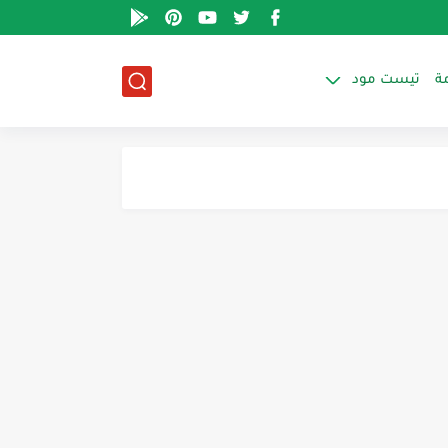
ة
تيست مود