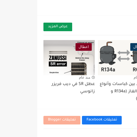
عرض المزيد
ل
اعطال
ام
منذ عام
 بين كباسات وأنواع
عطل SR في ديب فريزر
شحن الغاز (R134a و
زانوسي
تعليقات Facebook
تعليقات Blogger