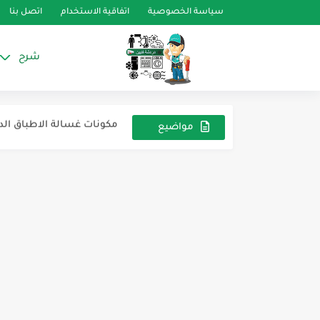
سياسة الخصوصية
اتفاقية الاستخدام
اتصل بنا
شرح
الدائرة الكهربية غسالة الا
مكونات غسالة الاطباق الدي
أكواد اعطال غسالات أطباق
مواضيع
عشوائية
إختبار الوظائف Mode Test موديل EGY-HDPN4S603PX و EGY-HDPN4S603PB
تست مود غسالة أطباق هوفر DPN1L360PA
أكود أعطال غسالات أطباق 
قياسات كهربية غسالات أ
تيست موود غسالة أطباق شارب SS2-V1014M-QW و QW
تيست موود غسالة أطباق شارب مو