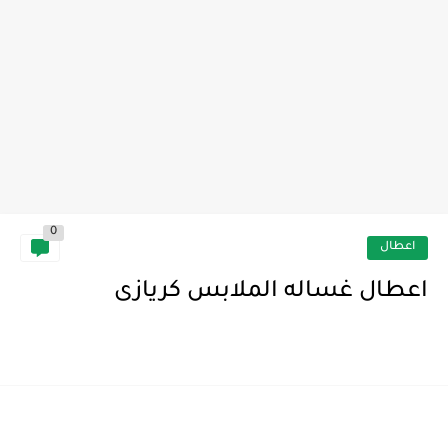
0
اعطال
اعطال غساله الملابس كريازى