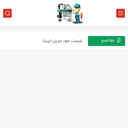
اختبار غساله الاطباق موديل DEN 48520 GB
كتاب شامل لاعطال و تست مود منتجات شركة بيكو
تيست مود فريزر ايبرنا
مواضيع
عشوائية
تحديث ملف الإكسيل الخاص بقدرة الكباسات بتاريخ 23.1.2023
طريقه اختيار الكباس وبديله في موديلات كريازي
كاررتة تكييف ينون اير موفر للطاقة
اكواد اعطال تكييف كريازي
main advantages of R-32
The main disadvantages of the R-32
R32 freon