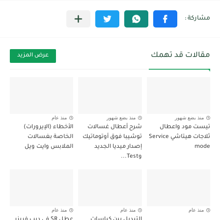
مقالات قد تهمك
عرض المزيد
منذ بضع شهور
منذ بضع شهور
منذ عام
تيست مود واعطال
شرح أعطال غسالات
الأخطاء (الإيرورات)
ثلاجات هيتاشي Service
توشيبا فوق أوتوماتيك
الخاصة بغسالات
mode
إصدار ميديا الجديد
الملابس وايت ويل
وTest...
منذ عام
منذ عام
منذ عام
التبديل بين كباسات
عطل SR في ديب فريزر