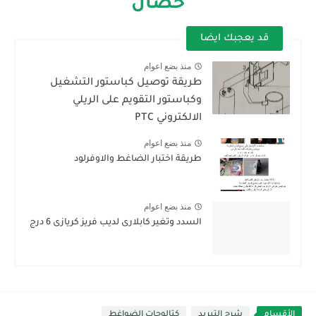
حصان
قد يعجبك ايضا
منذ بضع اعوام
طريقة توصيل كباستور التشغيل
وكباستور التقويم على الريلي
الالكتروني PTC
منذ بضع اعوام
طريقة اختبار الضاغط والاوفرلود
منذ بضع اعوام
السدد وتغير كابلارى لديب فريز كريازى 6 درج
الأقسام
شرح التبريد
كتالوجات الضواغط