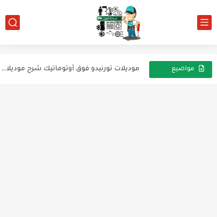
تيست مود غسالات تورنيدو
الفك و التركيب و الأجزاء الداخلية لغسالة تورنيدو
موديلات تورنيدو فوق أوتوماتيك شرح موديلات تورنيدو TLN–TWT
مواضيع
عشوائية
تشخيص الأعطال والمشاكل الشائعة الغسالة فوق اتوماتيك
غسالة فوق أوتوماتيك تحميل علوي صمام دخول الماء ميزان...
الدائرة الكهربية للغسالات الفوق أتوماتيك توشيبا العربي
عيوب وأعطال الميكانيكال الجيربوكس وطريقة الإصلاح
الفك والتركيب والأجزاء الداخلية لغسلات توشيبا
أكواد أعطال غسالات توشيبا فوق أوتوماتيك
تيست موود و أزرار خاصة فى غسالات الفوق أوتوماتيك