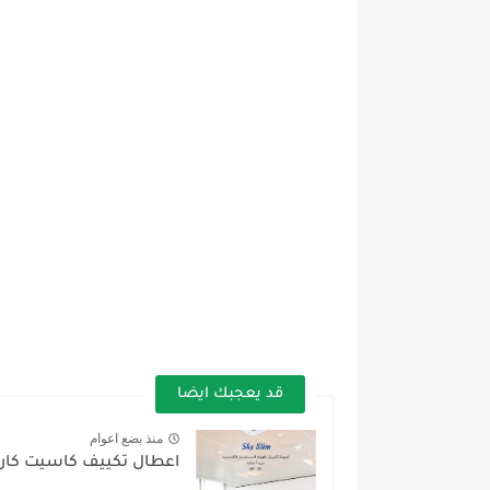
قد يعجبك ايضا
منذ بضع اعوام
اعطال تكييف كاسيت كارير y Slim