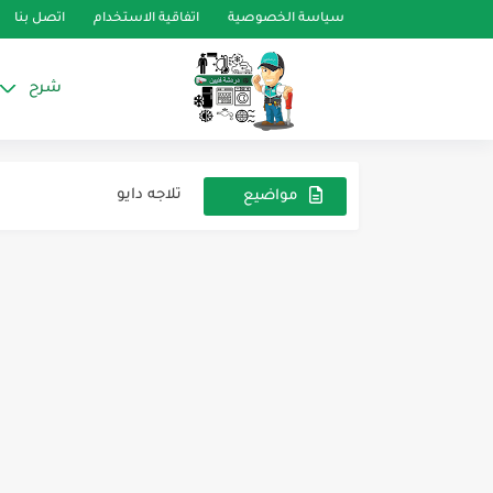
سياسة الخصوصية
اتفاقية الاستخدام
اتصل بنا
شرح
اقطار الكابرلي وطول الكاب
تلاجه دايو
gerant vs. R-32 Refrigerant
مواضيع
عشوائية
refrigerants
اسرار واكواد الثلاجة الها
HFO-1234yf
بعض قياسات الازاحه من 
ما هوة التبريد والتكييف
الثلاجه الكريازي النيوفروس