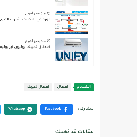
منذ بضع اعوام
دوره في التكييف شارب العربى 
منذ بضع اعوام
اعطال تكييف يونيون اير يونيفاي y -purify-Unify
الأقسام
اعطال
اعطال تكييف
مقالات قد تهمك