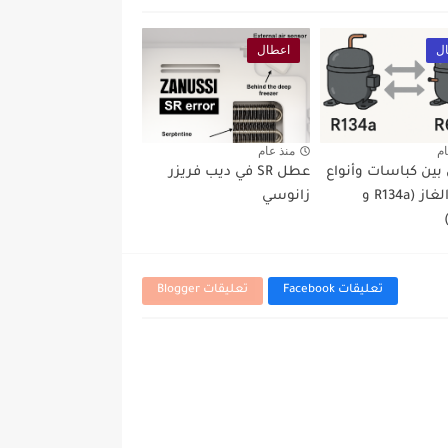
ل
اعطال
ام
منذ عام
 بين كباسات وأنواع
عطل SR في ديب فريزر
شحن الغاز (R134a و
زانوسي
تعليقات Facebook
تعليقات Blogger