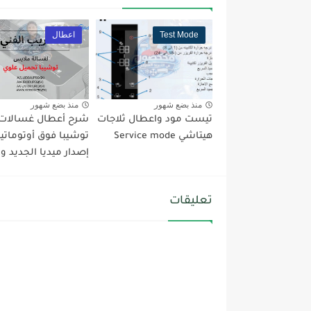
Test Mode
اعطال
منذ بضع شهور
منذ بضع شهور
تيست مود واعطال ثلاجات
شرح أعطال غسالات
هيتاشي Service mode
توشيبا فوق أوتوماتي
إصدار ميديا الجديد وTest...
تعليقات