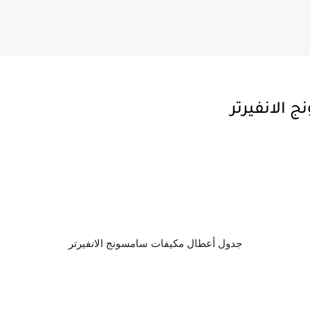
اء الحديثه 2022 للمهندس خالد...
الانفيرتر
جدول أعطال مكيفات سامسونج الانفيرتر