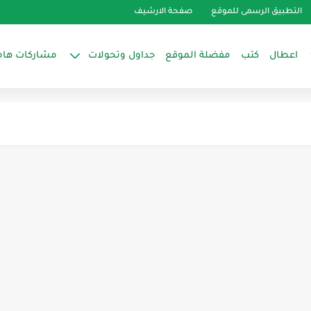
التطبيق الرسمى للموقع
صفحة الارشيف
اعطال
كتب
مفضلة الموقع
جداول وتحولات
مشاركات هام
رلي وقدرة الكباس في بعض موديلات ثلاجه...
R-22 Refrigerant vs. R-410A Refri
يسنس
تصميمات للشركات
ت