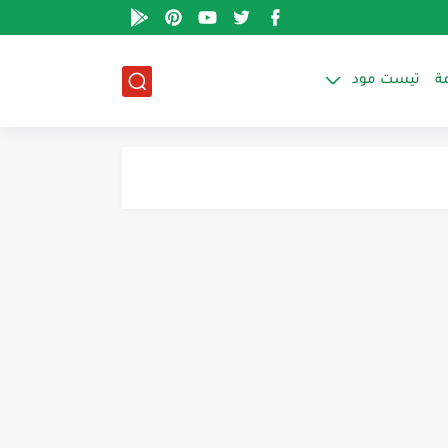
ة
تيست مود