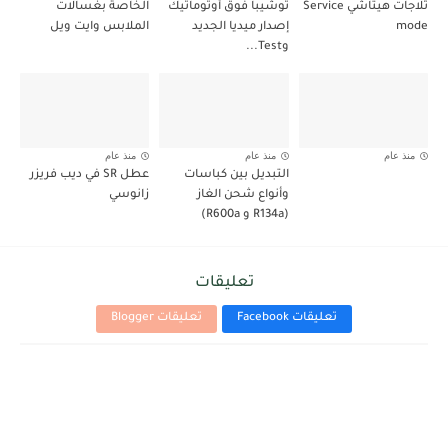
ثلاجات هيتاشي Service
توشيبا فوق أوتوماتيك
الخاصة بغسالات
mode
إصدار ميديا الجديد
الملابس وايت ويل
وTest...
منذ عام
منذ عام
منذ عام
التبديل بين كباسات
عطل SR في ديب فريزر
وأنواع شحن الغاز
زانوسي
(R134a و R600a)
تعليقات
تعليقات Facebook
تعليقات Blogger