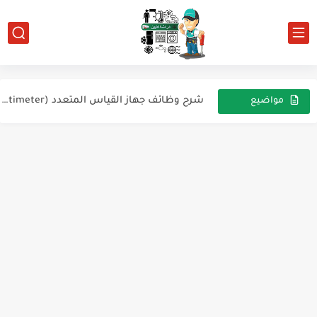
شرح مكونات وحدة مناولة الهواء (AHU)
نظام تكييف الهواء في السيارة
الكونتاكتور: مكوناته، آلية عمله، وطريقة فحصه
شرح وظائف جهاز القياس المتعدد (Multimeter)
مواضيع
عشوائية
أعطال مكيفات LG الإنفيرتر: الأسباب والحلول
عطل شائع في سخان الغاز الأوتوماتيك – شرز بدون اشتعال
أعطال تكييفات Midea Inverter وأسبابها وحلولها
فهم مصيدة الزيت وخط الارتفاع المصغر في أنظمة التبريد...
أعطال تكييف GREE