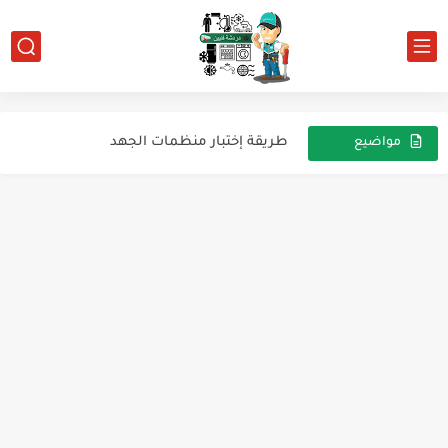
العلاقة بين الجهد والتيار وبين عدد اللفات للمحول الكهربى...
منظم الجهد LM317
طريقة إختبار منظمات الجهد
مواضيع
عشوائية
لمعرفة المكيف المطلوب للغرفة
الأمبير الطبيعي لأجهزة التكييف
خصائص غازات الفريون والضغوط المناسبة لها
جميع مقاسات رمان بلى غسالات ينفرسال
الإكسبنشن
ثلاجة جولدي 227لتر متركب لها قميص ومرايا
مزود الطاقة ( Power Supply )