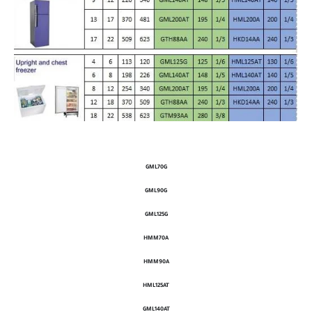
GML70G
GML90G
GML125G
HMM70A
HMM90A
HML125AT
GML140AT