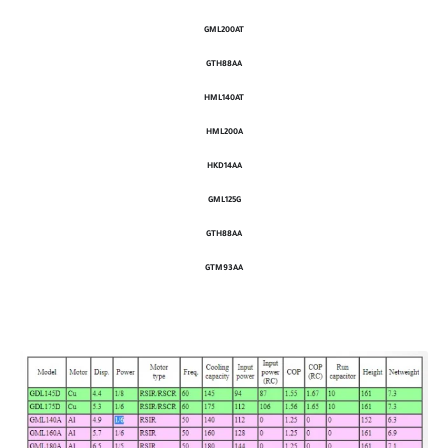
GML200AT
GTH88AA
HML140AT
HML200A
HKD14AA
GML125G
GTH88AA
GTM93AA