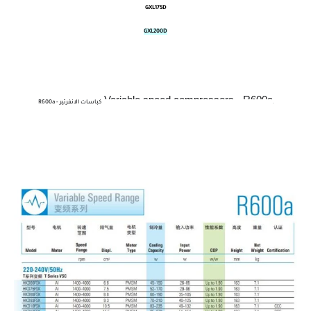
GXL175D
GXL200D
Variable speed compressors - R600a
كباسات الانفرتير - R600a