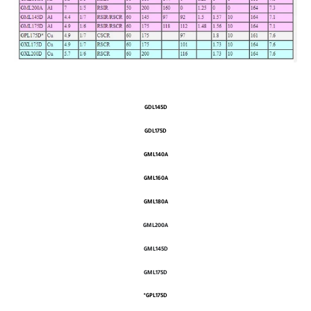
GDL145D
GDL175D
GML140A
GML160A
GML180A
GML200A
GML145D
GML175D
GPL175D*