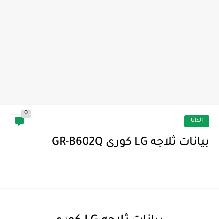
0
الداتا
بيانات ثلاجه LG كورى GR-B602Q