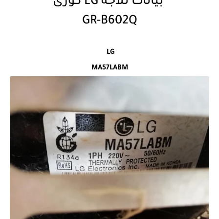
بيانات ثلاجه LG كورى
GR-B602Q
LG
MA57LABM