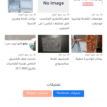
منذ عام
منذ بضع اعوام
منذ بضع اعوام
موصفات الثلاجة توشييا
قطر الكابلارى المناسب
بيانات ثلاجة وفريزر
موديلات
لكل ضاغط ( كباس ) فى
الاسكا
التجميد...
منذ بضع اعوام
منذ عام
منذ بضع اعوام
بيانات كولدير 2 حنفية
للارشيف ثلاجة
تحديث ملف الإكسيل
سامسونج
الخاص بقدرة الكباسات
بتاريخ 23.1.2023
تعليقات
تعليقات Facebook
تعليقات Blogger