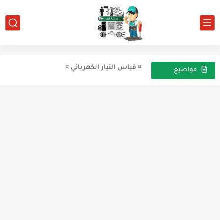
قياس الجهد الكهربائي
¤ قياس التيار الكهربائي ¤
شرح جهاز كلامبمتر
مواضيع
عشوائية
الفرق بين الميكروبروسيسور والميكروكنترولر
العلاقة بين الجهد والتيار وبين عدد اللفات للمحول الكهربى...
منظم الجهد LM317
طريقة إختبار منظمات الجهد
لمعرفة المكيف المطلوب للغرفة
الأمبير الطبيعي لأجهزة التكييف
خصائص غازات الفريون والضغوط المناسبة لها