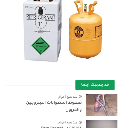
قد يعجبك ايضا
منذ بضع اعوام
ضغوط اسطوانات النيتروجين
والفريون
منذ بضع اعوام