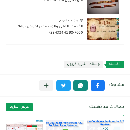
فلو كنترول Flow Control
منذ بضع اعوام
الضغط العالى والمنخفض لفريون R410-
R22-R134-R290-R600
الأقسام
وسائط التبريد فريون
مقالات قد تهمك
عرض المزيد