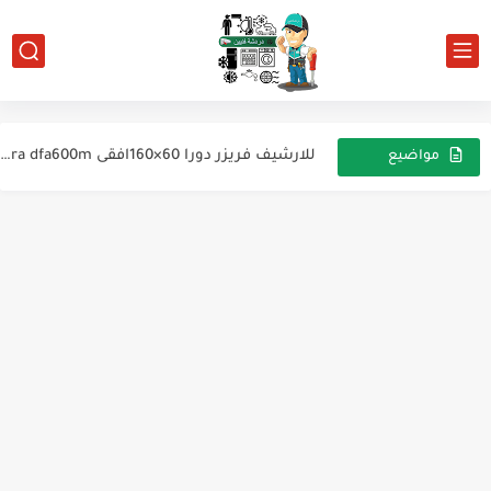
تقويم وتشغيل
أكواد الأخطاء في أجهزة التكييف مع ماركة VESTEL
للارشيف فريزر دورا 60×160افقى dora dfa600m
مواضيع
عشوائية
الأرشيف ثلاجة إليكتروستار
أخطاء مكيف الفيستل
مما يتكون الهواء واهمية الفكيوم في دوائر التبريد
للأرشيف ثلاجة سامسونج انفيرتر
ثلاجه باناسونيك للارشيف
للارشيف ثلاجة ag-18nf368
عملية التبريد بالامونيا