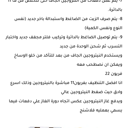
7- يتم عمل دفعات من النتروجين الجاف حتى نتخلص من ف 11
بالدائرة.
8- يتم صرف الزيت من الضاغط واستبدالة باخر جديد (نفس
النوع ونفس الكمية)
9- يتم توصيل الضاغط بالدائرة وتركيب فلتر مجفف جديد واختبار
التسرب ثم شحن الوحدة من جديد
ويستخدم النيتروجين الجاف من بعد للتأكد من خلو ااوساخ
ويمكن ان نصطحب معه
فريون 22
انا افضل التنظيف بفريون11 مباشرة بالنيتروجين وذلك اسرع
وادق حيث ضغط النيتروجين عالي
ويدفع غاز النيتروجين عكس اتجاه دورة الغاز علي دفعات فيما
يسمي بعمليه فلاشنج