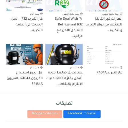
منذ بضع شهور
منذ بضع شهور
منذ عام
الغازات غير القابلة
🔧 Safe Deal With
غاز التبريد R32 – الحل
للتكثيف في دوائر التبريد
Refrigerant R32
الحديث في أنظمة
والتكييف
التعامل الآمن مع
التكييف
مركب...
منذ عام
منذ عام
منذ عام
غاز التبريد R404A
عند تبديل ضاغط ثلاجة
هل يجوز استبدال
تعمل بغاز R600a، عليك
الفريون R404A بالفريون
الالتزام بالنقاط...
R134A؟
تعليقات
تعليقات Facebook
تعليقات Blogger