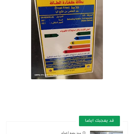
قد يعجبك ايضا
منذ بضع اعوام