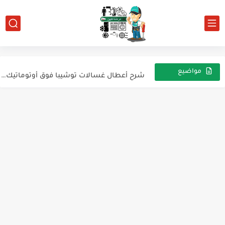
اعطال الغسالة غسالة ميديا توشيبا تحميل أمامي أوتوماتيك
سخان مياه مايديا بالغاز (Midea Gas Water Heater)
شرح أعطال غسالات توشيبا فوق أوتوماتيك إصدار ميديا الجديد وTest...
مواضيع
عشوائية
شرح أعطال غسالة وايت بوينت فوق أتوماتيك WPTL150DGBMA وطريقة الدخول...
أسرار ثلاجة توشيبا من ميديا | التيست مود، الأعطال الشائعة،...
أعطال تكييف هاير Haier Air Conditioner
أعطال ديب فريزر هاير Haier Deep Freezer
أعطال ثلاجات هاير Haier Refrigerator
أعطال غسالات هاير Haier Washing Machine
الدليل الشامل لأعطال منتجات هاير Haier وطريقة الدخول إلى Test...