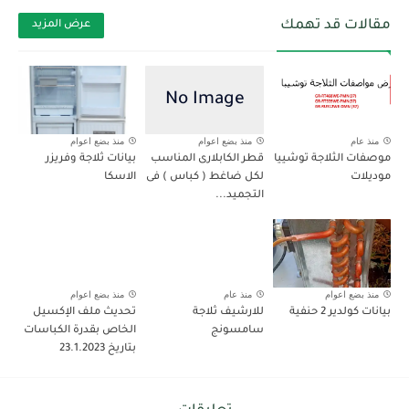
مقالات قد تهمك
عرض المزيد
منذ عام
منذ بضع اعوام
منذ بضع اعوام
موصفات الثلاجة توشييا
قطر الكابلارى المناسب
بيانات ثلاجة وفريزر
موديلات
لكل ضاغط ( كباس ) فى
الاسكا
التجميد...
منذ بضع اعوام
منذ عام
منذ بضع اعوام
بيانات كولدير 2 حنفية
للارشيف ثلاجة
تحديث ملف الإكسيل
سامسونج
الخاص بقدرة الكباسات
بتاريخ 23.1.2023