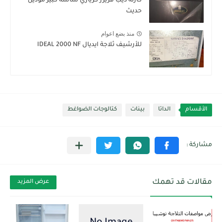
كارته ديب فريزر كريازي شاشة كبير موديل
حديث
منذ بضع اعوام
للأرشيف ثلاجة ايديال IDEAL 2000 NF
الأقسام
الداتا
بينات
كتالوجات الضواغط
مقالات قد تهمك
عرض المزيد