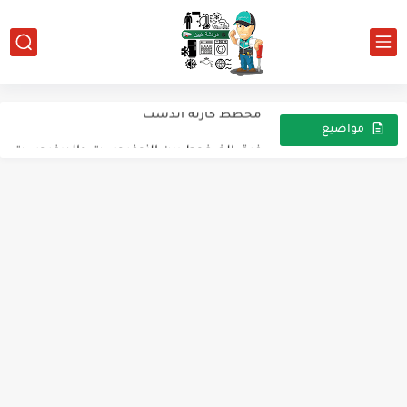
قواعد الأمان عند التعامل مع اسطوانات الاكسى اسيتيلين
مخطط كارته اندست
فرق الضغوط بين النوفروست والديفروست
مواضيع
عشوائية
للارشيف ثلاجه سامسونج المملكه العربيه السعوديه
وير بول للارشيف
ديب فريزرألكتروستار خمسة درج للأرشيف
للارشيف ميكروويف تم التعديل على لوحة الكنترول
للارشيف ثلاجه يوجين 14 قدم
ثلاجه نيكاي للارشيف
تاكو موتور السرعات