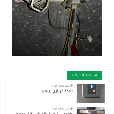
قد يعجبك ايضا
منذ بضع اعوام
ثلاجة كريازي بريمير
منذ بضع اعوام