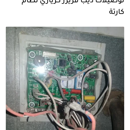
توصيلات ديب فريزر كريازي نظام
كارتة