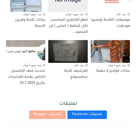
منذ عام
منذ بضع اعوام
منذ بضع اعوام
موصفات الثلاجة توشييا
قطر الكابلارى المناسب
بيانات ثلاجة وفريزر
موديلات
لكل ضاغط ( كباس ) فى
الاسكا
التجميد...
منذ بضع اعوام
منذ عام
منذ بضع اعوام
بيانات كولدير 2 حنفية
للارشيف ثلاجة
تحديث ملف الإكسيل
سامسونج
الخاص بقدرة الكباسات
بتاريخ 23.1.2023
تعليقات
تعليقات Facebook
تعليقات Blogger