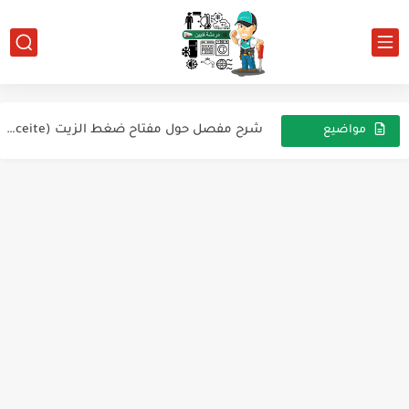
تكييف الهواء في السيارة
صمام التمدد الحراري (Thermal Expansion Valve - TEV)
شرح مفصل حول مفتاح ضغط الزيت (Presostato de Aceite)
مواضيع
عشوائية
آلية عمل مجفف الهواء المضغوط بالتبريد
أسباب ظهور الجليد على أنابيب مكيفات الهواء السبليت وكيفية معالجتها
جدول أعطال تكييف زامل (Zamil AC Error Codes) – الأسباب...
كيفية استخدام مجموعة القياس (المانييفولد) في أنظمة التبريد والتكييف
الضاغط السكروول (Scroll Compressor) – المبدأ وآلية العمل
شرح صمام التمدد الحراري (TXV - Thermostatic Expansion Valve)