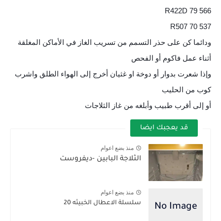
R422D 79 566
R507 70 537
ودائما كن على حذر التسمم من تسريب الغاز في الأماكن المغلقة
أثناء عمل فاكوم أو الفحص
وإذا شعرت بدوار أو دوخة او غثيان أخرج إلى الهواء الطلق واشرب
كوب من الحليب
أو إلى أقرب طبيب وأبلغه من غاز الثلاجات
قد يعجبك ايضا
منذ بضع اعوام
الثلاجة البابين -ديفروست
منذ بضع اعوام
سلسلة الاعطال الخبيثه 20