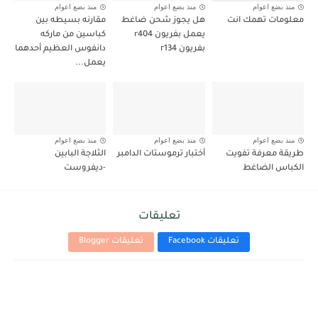
منذ بضع اعوام
منذ بضع اعوام
منذ بضع اعوام
معلومات تهمك انت
هل يجوز شحن ضاغط
مقارنه بسيطه بين
يعمل بفريون r404
كباسين من ماركه
بفريون r134
دانفوس العظيم أحدهما
يعمل...
منذ بضع اعوام
منذ بضع اعوام
منذ بضع اعوام
طريقة معرفة تفويت
أختبار ترموستات الدامبر
الثلاجة البابين
الكباس الضاغط
-ديفروست
تعليقات
تعليقات Facebook
تعليقات Blogger