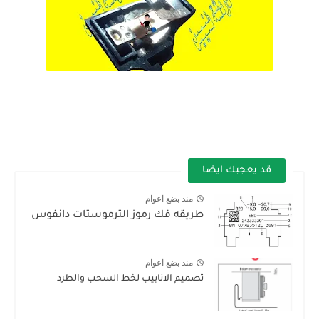
قد يعجبك ايضا
منذ بضع اعوام
طريقه فك رموز الترموستات دانفوس
منذ بضع اعوام
تصميم الانابيب ⁦لخط السحب والطرد