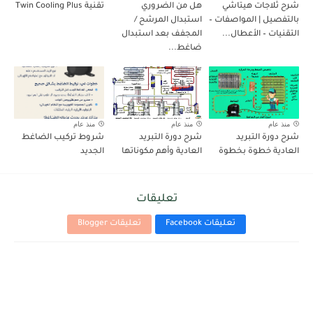
شرح ثلاجات هيتاشي
هل من الضروري
تقنية Twin Cooling Plus
بالتفصيل | المواصفات –
استبدال المرشح /
التقنيات – الأعطال...
المجفف بعد استبدال
ضاغط...
منذ عام
منذ عام
منذ عام
شرح دورة التبريد
شرح دورة التبريد
شروط تركيب الضاغط
العادية خطوة بخطوة
العادية وأهم مكوناتها
الجديد
تعليقات
تعليقات Facebook
تعليقات Blogger