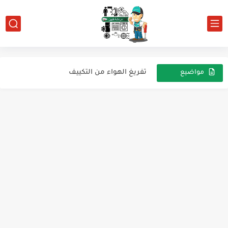
أكواد الريموت المتعدد للتكييف KT-9018E
تفريغ الهواء من التكييف
مواضيع
أعطال الضاغط في أنظمة التبريد والتكييف
عشوائية
خطوات تركيب مكيف الهواء السبليت بالتفصيل
مفتاح الضغط الميكانيكي P1300 Auto Reset
إزاي تعرف إن في نقص أو نفاد في غاز الفريون...
دور حساس درجة الحرارة في الثلاجة
زجاجة الرؤية المزودة بمؤشر الرطوبة في أنظمة التبريد والتكييف: وظيفتها...
دليل شامل لمخططات توصيل الضاغط وتحسين أداء التشغيل
حجم المكثف مقابل المبخر في أنظمة التبريد والتكييف: لماذا...