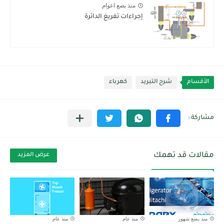
منذ بضع اعوام
إجراءات تفريغ الدائرة
الأقسام
شرح التبريد
كهرباء
مقالات قد تهمك
عرض المزيد
منذ بضع شهور
منذ عام
منذ عام