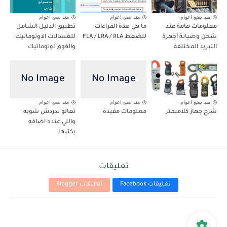
منذ بضع اعوام
منذ بضع اعوام
منذ بضع اعوام
معلومات هامة عند
ما هي هذة القراءات
تطبيق الدليل الشامل
شحن وصيانة أجهزة
للضغط FLA / LRA / RLA
للغسالات الاوتوماتيك
التبريد المختلفة
والفوق اوتوماتيك
منذ بضع اعوام
منذ بضع اعوام
منذ بضع اعوام
شرح جهاز كلامبمتر
معلومات مفيدة
تعالو ندردش شويه
واللي عنده اضافه
يكتبها
تعليقات
تعليقات Facebook
تعليقات Blogger