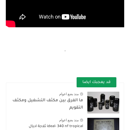
.
قد يعجبك ايضا
منذ بضع اعوام
ما الفرق بين مكثف التشغيل ومكثف
التقويم
منذ بضع اعوام
ideal- 340 nf tropical ثلاجة اديال