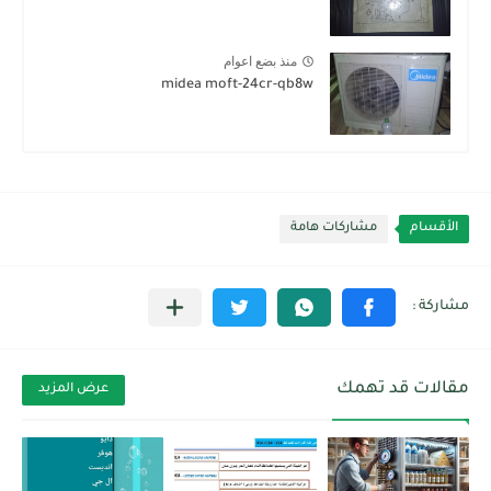
منذ بضع اعوام
midea moft-24cr-qb8w
الأقسام
مشاركات هامة
مقالات قد تهمك
عرض المزيد