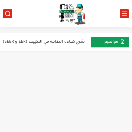
الاستيب فالف (Step Valve)
شرح كفاءة الطاقة في التكييف (EER و SEER)
مواضيع
عشوائية
توصيل ريلاي دانفوس في أنظمة التبريد (Danfoss Relay Connection)
الصيغ الهندسية المهمة لمهندسي التبريد والتكييف (HVAC)
السخان الشمسي: فكرة عمله ومميزاته
كيفية ضبط وضع التدفئة في مكيف الهواء
مؤقت الثلاجة (Defrost Timer)
عطل غريب في غسالة فوق أوتوماتيك – تسحب ماء أقل...
فكرة عمل الغسالات الموفرة للطاقة (الإنفرتر)