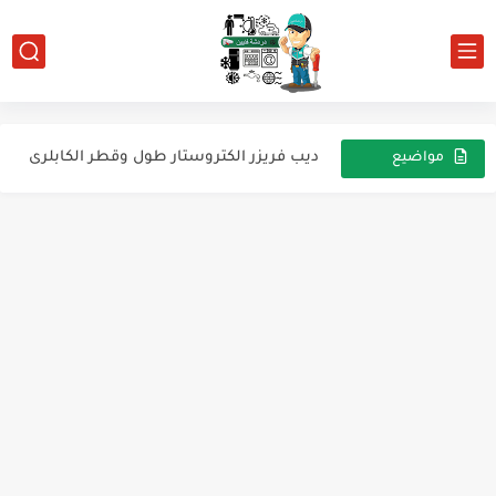
بيانات تلاجه إيديال 340 نوفروست
ثلاجه الكتروستار. كباس ماليزي
ديب فريزر الكتروستار طول وقطر الكابلرى
مواضيع
عشوائية
دائرة تبريد لمجمد افقي
تست مود جميع انواع الغسالات تقريبا فوق اتوماتيك واتوماتك
مبرد مياه لايوجد تبريد
الحجم المناسب للثلاجة والضاغط refrigerator compressor sizes
للأرشيف تلاجة إلكتروستار ديفروست 339 لتر
الاعاقة تلاجه إيديال جراند
تركيب ميدل تلاجه توشيبا 14 قدم