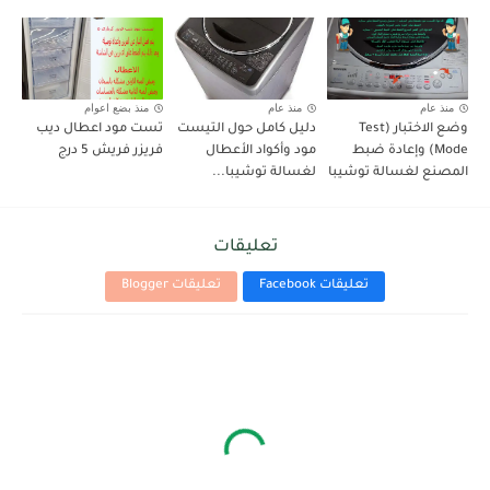
منذ عام
منذ عام
منذ بضع اعوام
وضع الاختبار (Test
دليل كامل حول التيست
تست مود اعطال ديب
Mode) وإعادة ضبط
مود وأكواد الأعطال
فريزر فريش 5 درج
المصنع لغسالة توشيبا
لغسالة توشيبا...
تعليقات
تعليقات Facebook
تعليقات Blogger