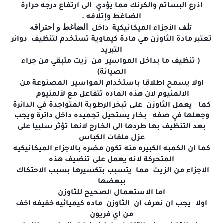
اذرع البساتم والكرنك مما يؤدي الى ارتفاع درجه حرارة
الضاغط وإتلافه .
تلف
الضاغط و احتراقه
الأجزاء
الميكانيكية
داخل
تعتبر مادة الثاوزن هي مادة كيماوية تستخدم لتنظيف دوائر
التبريد
( تنظيف ما بداخل المواسير من زيت متبقي من جراء
الصيانة)
اولا يسمح اطلاقا باستخدام المواسير المصنوعة من
الالمنيوم لان هذه الماده تتفاعل مع لألمنيوم
كما يعمل الثاوزن على تبخر الرطوبة المتواجدة في الدائرة
وجعلها في صفه بخار يستحيل تجميده داخل دائرة ويجب
بعد التنظيف بها طردها الى الخارج لانها تؤثر سلبيا على
عزل ملفات الكباس
كما ان الكمبه الكبيره منه تكون مضره بالاجزاء الميكانيكيه
المتحركة لانه يعمل على تنضيف هذه
الاجزاء من الزيت مما يتسبب بتكسيرها بسبب الاحتكاك
ببعضها
اما الاستعمال الصحيح للثاوزن
اولا يجب ان نعرف ان الثاوزن ماده كيميائيه خفيفه اخف
من اي فريون