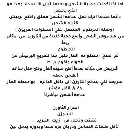
اما اذا اكملت عملية الشحن وبعدها تبين الانسداد وهذا هو
الذي يحصل
دائما عندها اترك قفل ساعه الشحن مغلق وافتح بربيش
قنينه الشحن
(وصله الخرطوم المتصل علي اسطوانه الفريون )
من عند مؤشر الشحن واضع
من الثاوزن من مكان
كمية
قليلة
ربط
الخرطوم
ثم نفتح اسطوانه الغاز قليل جدا لتفريغ البربيش من
الهواء واقوم بربط
البربيش في مكانه بعدها افتح
الغاز وفتح قفل ساعه
قنينة
الشحن لحضه
سريعه لكي يندفع الثاوزن الى داخل الدائره بواسطه الغاز
وغلق قفل مؤشر
الشحن مباشرتا
ساعة
اضرار الثاوزن
السوزن
تشتت وتحلل في زيت التبريد .
تأكل طبقات النحاس وذوبان جزء منها وبدوره يدخل بين