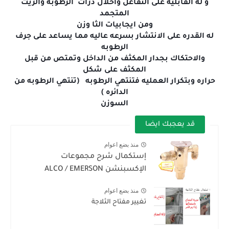
و له القابليه على التفاعل واحلال ذرات الرطوبه والزيت
المتجمد
ومن ايجابيات الثا وزن
له القدره على الانتشار بسرعه عاليه مما يساعد على جرف
الرطوبه
والاحتكاك بجدار المكثف من الداخل وتمتص من قبل
المكثف على شكل
حراره وبتكرار العمليه فتنتهي الرطوبه (تنتهي الرطوبه من
الدائره )
السوزن
قد يعجبك ايضا
منذ بضع اعوام
إستكمال شرح مجموعات
الإكسبنشن ALCO / EMERSON
منذ بضع اعوام
تغيير مفتاح الثلاجة