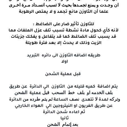
ان وجـدت و يمنع تجمـدها بحيث لا تسبب انسـداد مـرة اخـرى
علما أن الثاوزن مانع تجمد و لا يمتص الرطوبة
للثاوزن تأثير ضار على الضاغط :
لأنه كأي كحول مادة نشطة تسبب تلف عزل الملفات مما
قد يسبب تلف الضاغط كما قد يتفاعل و يفكـك جزيئات
الزيت وذلك لا يحدث إلا بعد فترة طويلة
طريقه اضافه الثاوزن الى دائره التبريد
اولا
قبل عملية الشحن
يتم اضافة كميه قليله من الثاوزن الي الدائرة عن طريق
بلف الخدمه او بلف خط السحب قبل
الشحن
عملية
وتركه
لا
نصف
ثم يتم طرده من
لمدة
تتعدى
الساعة
الدائرة
عن طريق الفريون او النيتروجين الي الهواء الخارجي
ثم اعاده شحن الدائرة
ثانيا
بعد إتمام
الشحن